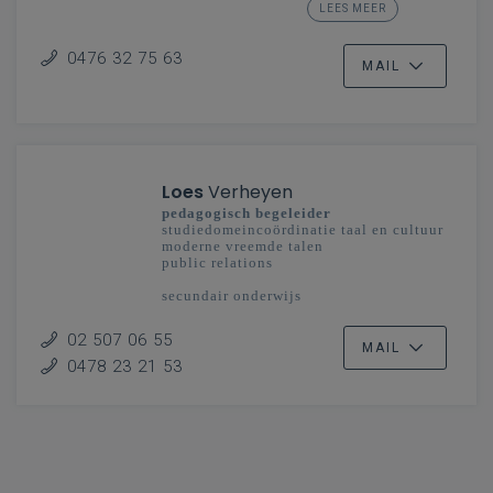
LEES MEER
secundair onderwijs
Limburg
0476 32 75 63
MAIL
Loes
Verheyen
pedagogisch begeleider
studiedomeincoördinatie taal en cultuur
moderne vreemde talen
public relations
secundair onderwijs
Vlaanderenbreed
02 507 06 55
MAIL
0478 23 21 53