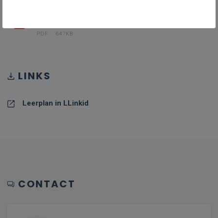
PDF II-Eng-a_januari_24
PDF
647KB
LINKS
Leerplan in LLinkid
CONTACT