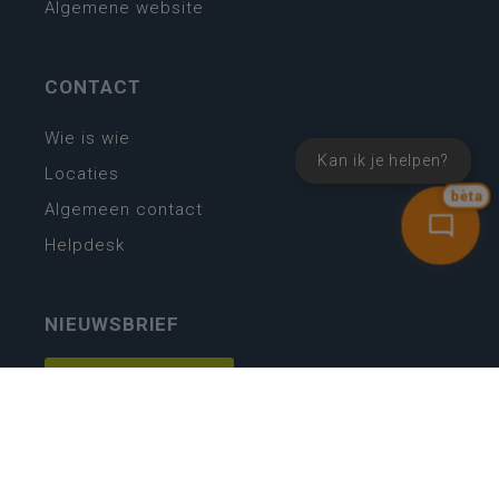
Algemene website
CONTACT
Wie is wie
Kan ik je helpen?
Locaties
bèta
Algemeen contact
Helpdesk
NIEUWSBRIEF
SCHRIJF IN
MIJN.