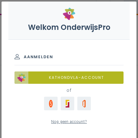
Welkom OnderwijsPro
Engels B - 2de graad - A-
finaliteit
AANMELDEN
Leerplan
KATHONDVLA-ACCOUNT
of
Inhoudstafel
Nog geen account?
Downloads