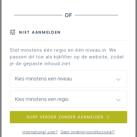
Contact
Hieronder vind je de definitieve en
volledig afgewerkte versie van het
NIET AANMELDEN
leerplan in Word; enkel deze versie
is geldig voor de volledige 2de
graad vanaf 1 september 2024.
Stel minstens één regio en één niveau in. We
passen dit toe als kijkfilter op de website, zodat
je de gepaste inhoud ziet.
Kies minstens een niveau
Kies minstens een regio
DOWNLOADS
SURF VERDER ZONDER AANMELDEN
II-Eng-a januari 24
International user?
Geen onderwijsprofessional?
WORD
319KB