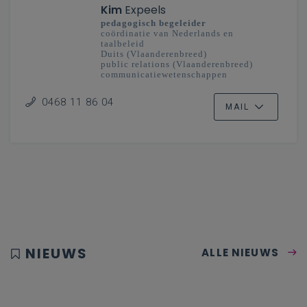
Kim
Expeels
pedagogisch begeleider
coördinatie van Nederlands en
taalbeleid
Duits (Vlaanderenbreed)
public relations (Vlaanderenbreed)
communicatiewetenschappen
(Vlaanderenbreed)
taalexpert Ieder kind taalheld
0468 11 86 04
MAIL
secundair onderwijs
NIEUWS
ALLE NIEUWS