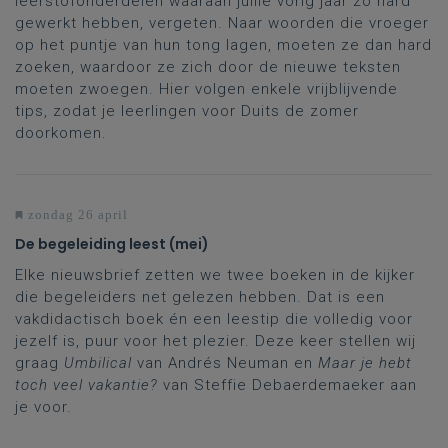
leerstofonderdelen waaraan jullie vorig jaar zo hard
gewerkt hebben, vergeten. Naar woorden die vroeger
op het puntje van hun tong lagen, moeten ze dan hard
zoeken, waardoor ze zich door de nieuwe teksten
moeten zwoegen. Hier volgen enkele vrijblijvende
tips, zodat je leerlingen voor Duits de zomer
doorkomen.
zondag 26 april
De begeleiding leest (mei)
Elke nieuwsbrief zetten we twee boeken in de kijker
die begeleiders net gelezen hebben. Dat is een
vakdidactisch boek én een leestip die volledig voor
jezelf is, puur voor het plezier. Deze keer stellen wij
graag
Umbilical
van Andrés Neuman en
Maar je hebt
toch veel vakantie?
van Steffie Debaerdemaeker aan
je voor.