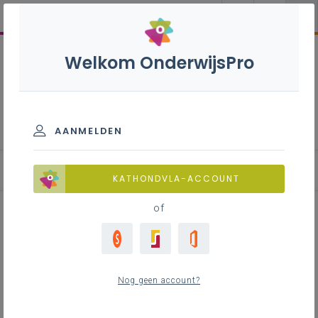
Welkom OnderwijsPro
Duits S - 2de graad - D/A-
finaliteit
AANMELDEN
Leerplan
KATHONDVLA-ACCOUNT
of
Inhoudstafel
Nog geen account?
Downloads