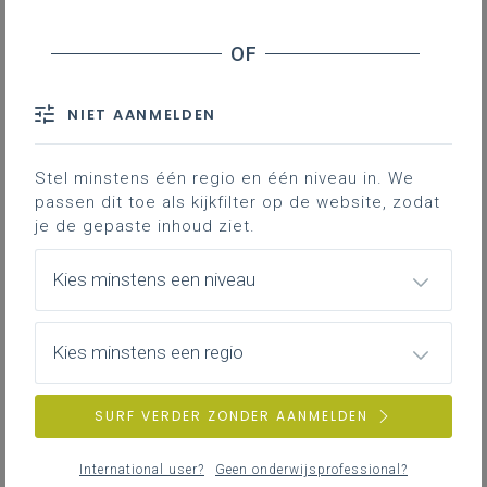
Contact
Hieronder vind je de definitieve en
volledig afgewerkte versie van het
NIET AANMELDEN
leerplan in Word; enkel deze versie
is geldig voor de volledige 2de
graad vanaf 1 september 2024.
Stel minstens één regio en één niveau in. We
passen dit toe als kijkfilter op de website, zodat
je de gepaste inhoud ziet.
Kies minstens een niveau
Kies minstens een regio
DOWNLOADS
SURF VERDER ZONDER AANMELDEN
II-Dui-da januari 24
International user?
Geen onderwijsprofessional?
WORD
311KB