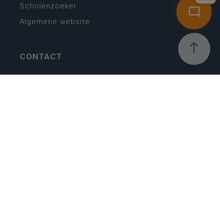
Scholenzoeker
Algemene website
CONTACT
Wie is wie
Locaties
Algemeen contact
Helpdesk
NIEUWSBRIEF
SCHRIJF IN