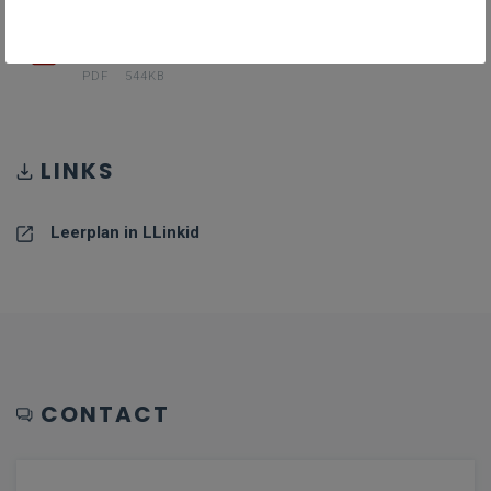
PDF II-Dui-da_januari_24
PDF
544KB
LINKS
Leerplan in LLinkid
CONTACT