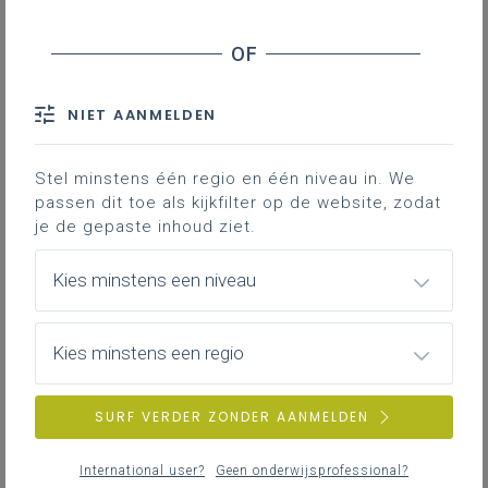
TOON RESULTATEN
individugericht
inspiratiedag (dagen van...)
Dagen voor beginnende leraren so -
dag 1 - Antwerpen
NIET AANMELDEN
Met de ‘Dagen voor beginnende leraren’ willen we
je ondersteunen als beginnende leraar, in
Stel minstens één regio en één niveau in. We
aanvulling op de aanvangsbegeleiding van je
passen dit toe als kijkfilter op de website, zodat
eigen school. Je maakt kennis met de
je de gepaste inhoud ziet.
pedagogische begeleidingsdienst van Katholiek
10 november 2026
Onderwijs Vlaanderen, met je pedagogische
Antwerpen
Kies minstens een niveau
vakbegeleider(s) en met andere startende
vakcollega’s. Je gaat in gesprek over de visie op
het vak, vakdidactische aspecten en het
Kies minstens een regio
leerplan.Per schooljaar organiseren we
individugericht
inspiratiedag (dagen van...)
contactmomenten met een apart programma die
Dagen voor beginnende leraren so -
je bij voorkeur allebei volgt. Je schrijft
SURF VERDER ZONDER AANMELDEN
dag 1 - Limburg
afzonderlijk in per contactmoment waardoor het
Met de ‘Dagen voor beginnende leraren’ willen we
ook mogelijk is om slechts één van beide te
International user?
Geen onderwijsprofessional?
je ondersteunen als beginnende leraar, in
volgen.Op deze webpagina schrijf je je in voor het