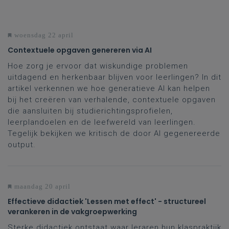
woensdag 22 april
Contextuele opgaven genereren via AI
Hoe zorg je ervoor dat wiskundige problemen
uitdagend en herkenbaar blijven voor leerlingen? In dit
artikel verkennen we hoe generatieve AI kan helpen
bij het creëren van verhalende, contextuele opgaven
die aansluiten bij studierichtingsprofielen,
leerplandoelen en de leefwereld van leerlingen.
Tegelijk bekijken we kritisch de door AI gegenereerde
output.
maandag 20 april
Effectieve didactiek 'Lessen met effect' - structureel
verankeren in de vakgroepwerking
Sterke didactiek ontstaat waar leraren hun klaspraktijk