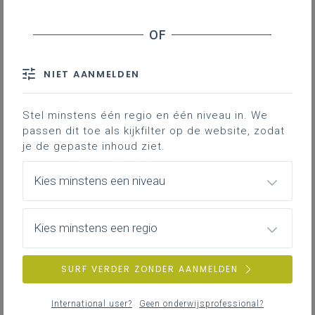
Leerplan
Download het nieuwe leerplan of bekijk het in
NIET AANMELDEN
LLinkid, de digitale leerplantool
LEERPLANTOOL
Stel minstens één regio en één niveau in. We
passen dit toe als kijkfilter op de website, zodat
je de gepaste inhoud ziet.
Kies minstens een niveau
Kies minstens een regio
SURF VERDER ZONDER AANMELDEN
International user?
Geen onderwijsprofessional?