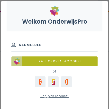
Welkom OnderwijsPro
Wiskunde 1ste graad B-stroom
AANMELDEN
KATHONDVLA-ACCOUNT
of
Nog geen account?