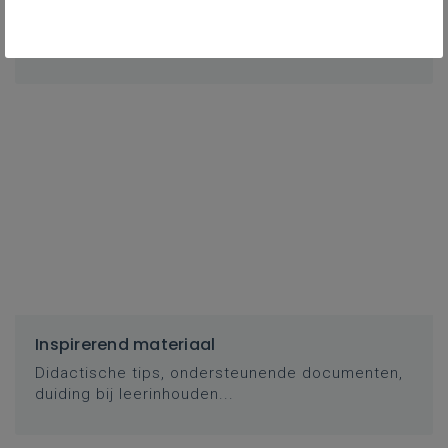
Basisinformatie
Basisinformatie en duiding bij de leerplandoelen
Inspirerend materiaal
Didactische tips, ondersteunende documenten,
duiding bij leerinhouden...