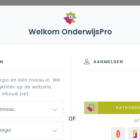
Welkom OnderwijsPro
EN
AANMELDEN
egio en één niveau in. We
jkfilter op de website,
 inhoud ziet.
KATHOND
 niveau
Geen zoekresulta
of
regio
Er komen geen items overeen met j