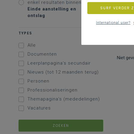
enkel resultaten binnen
SURF VERDER 
Einde aanstelling en
ontslag
International user?
TYPES
Alle
Documenten
Niet gev
Leerplanpagina’s secundair
Nieuws (tot 12 maanden terug)
Personen
Professionaliseringen
Themapagina’s (mededelingen)
Vacatures
ZOEKEN