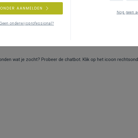
Probeer een andere zoekopdracht.
of
meld je aan
om oo
ZONDER AANMELDEN
Nog geen a
Geen onderwijsprofessional?
onden wat je zocht? Probeer de chatbot. Klik op het icoon rechtsond