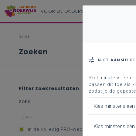
VOOR DE ONDERWIJS
PROFESSIONAL
home
Zoeken
NIET AANMELD
Stel minstens één r
passen dit toe als ki
Filter zoekresultaten
zodat je de gepaste
ZOEK
Kies minstens een
Kies minstens een 
in de volledig PRO.-website