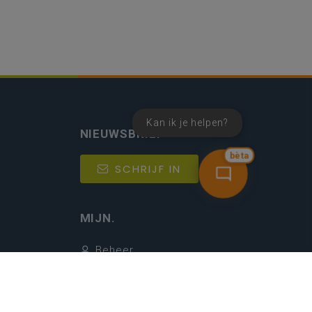
Kan ik je helpen?
NIEUWSBRIEF
bèta
SCHRIJF IN
MIJN.
Beheer
Kijkfilter