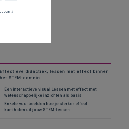
ccount?
Effectieve didactiek, lessen met effect binnen
het STEM-domein
Een interactieve visual Lessen met effect met
wetenschappelijke inzichten als basis
Enkele voorbeelden hoe je sterker effect
kunt halen uit jouw STEM-lessen