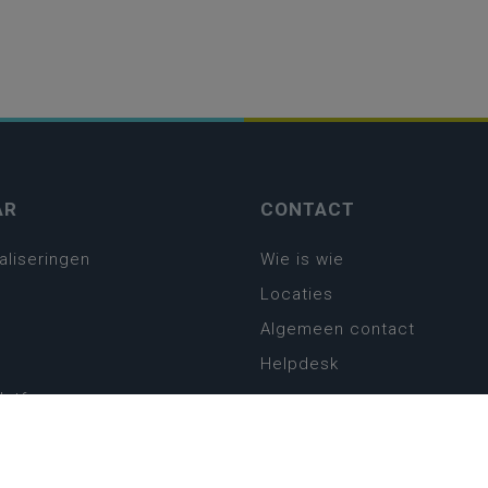
AR
CONTACT
aliseringen
Wie is wie
Locaties
Algemeen contact
Helpdesk
platform
plan basisonderwijs
! Zin in leven!