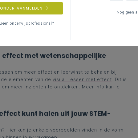
in jouw STEM-lessen meer effect
ZONDER AANMELDEN
Nog geen a
Geen onderwijsprofessional?
t effect met wetenschappelijke
assen om meer effect en leerwinst te behalen bij
ende elementen van de
visual Lessen met effect
. Dit is
g om meer inzichten te ontdekken. Meer info kun je
effect kunt halen uit jouw STEM-
n? Hier kun je enkele voorbeelden vinden in de vorm
ijn binnen jouw vakgroep.