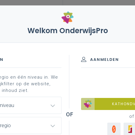
Welkom OnderwijsPro
leerplannen
vakken en leerplannen 3de graad
irerend materiaal
effectieve ...
aad - A-finaliteit
EN
AANMELDEN
egio en één niveau in. We
materiaal
achtergrond
faq
professionaliser
jkfilter op de website,
 inhoud ziet.
KATHOND
 niveau
et effect binnen het STEM-domein
of
regio