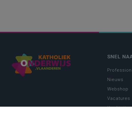
SNEL NA
Profession
Nieuws
Webshop
Vacatures
Kwaliteits
Nieuw leer
Zin in leren