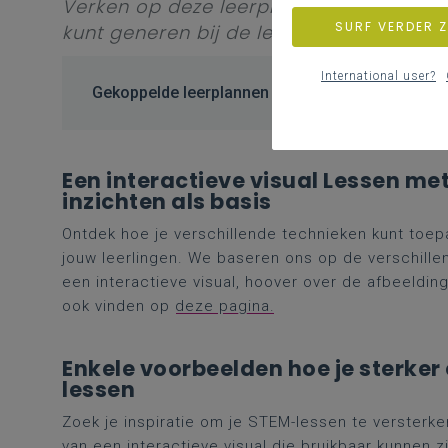
Verken op deze leerplanpagina hoe je 
SURF VERDER 
kunt generen bij de leerlingen.
International user?
Gekoppelde leerplannen
Een interactieve visual Lessen me
inzichten als basis
Ontdek hoe je verschillende technieken kunt toep
jouw leerlingen. We baseren ons op de verschill
een interactieve visual, hoover over de afbeeldin
ook vinden op
deze pagina.
Enkele voorbeelden hoe je sterker 
lessen
Zoek je inspiratie om je STEM-lessen te versterke
van een interactieve visual die bruikbaar kunnen z