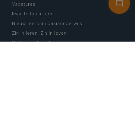
Vacatures
Kwaliteitsplatform
Nieuw leerplan basisonderwijs
Zin in leren! Zin in leven!
Vakken en leerplannen secundair onderwijs
Lessentabellen secundair onderwijs
Digitale transformatie
Schoolkalender
Scholenzoeker
Algemene website
CONTACT
Wie is wie