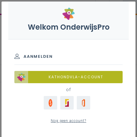
Welkom OnderwijsPro
Podiumtechnieken B + S -
3de graad - D/A-finaliteit
AANMELDEN
KATHONDVLA-ACCOUNT
of
Effectieve didactiek, lessen met
effect binnen het STEM-domein
Nog geen account?