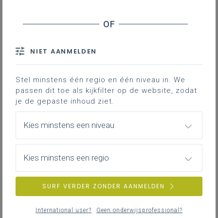
Inhoudstafel
Een interactieve visual Lessen met effect met
wetenschappelijke inzichten als basis
Enkele voorbeelden hoe je sterker effect kunt halen uit
NIET AANMELDEN
jouw STEM-lessen
Stel minstens één regio en één niveau in. We
Verken op deze leerplanpagina hoe je in
passen dit toe als kijkfilter op de website, zodat
jouw STEM-lessen meer effect
je de gepaste inhoud ziet.
kunt generen bij de leerlingen.
Kies minstens een niveau
Gekoppelde leerplannen
Kies minstens een regio
Een interactieve visual Lessen
SURF VERDER ZONDER AANMELDEN
met effect met
wetenschappelijke inzichten als
International user?
Geen onderwijsprofessional?
basis