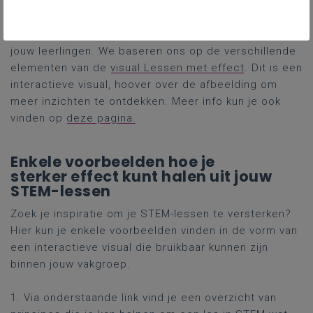
Ontdek hoe je verschillende technieken kunt
toepassen om meer effect en leerwinst te behalen bij
jouw leerlingen. We baseren ons op de verschillende
elementen van de
visual Lessen met effect
. Dit is een
interactieve visual, hoover over de afbeelding om
meer inzichten te ontdekken. Meer info kun je ook
vinden op
deze pagina.
Enkele voorbeelden hoe je
sterker effect kunt halen uit jouw
STEM-lessen
Zoek je inspiratie om je STEM-lessen te versterken?
Hier kun je enkele voorbeelden vinden in de vorm van
een interactieve visual die bruikbaar kunnen zijn
binnen jouw vakgroep.
1. Via onderstaande link vind je een overzicht van