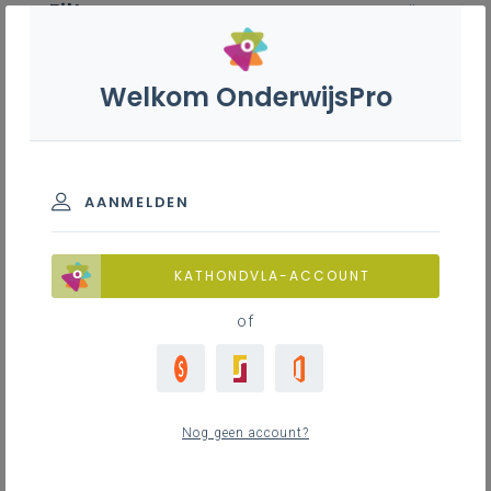
Filter
wis alle
ZOEK TOT 12 MAANDEN TERUG
Welkom OnderwijsPro
Nederlands en communicatie
AANMELDEN
TOON RESULTATEN
KATHONDVLA-ACCOUNT
Nieuws
of
9
nieuwste
Nog geen account?
donderdag 2 juli 2026