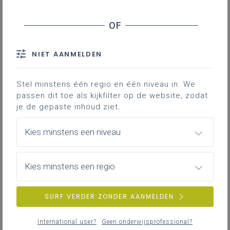
Op.stappers: disciplines en coherenties
NIET AANMELDEN
woensdag 17 juni 2026
Initiatief uit ons netwerk: tweejarig
begeleidingstraject leesSTART
Stel minstens één regio en één niveau in. We
passen dit toe als kijkfilter op de website, zodat
je de gepaste inhoud ziet.
woensdag 3 juni 2026
Kies minstens een niveau
Update ‘Ieder kind taalheld’ drie uur extra
Nederlands
Kies minstens een regio
SURF VERDER ZONDER AANMELDEN
International user?
Geen onderwijsprofessional?