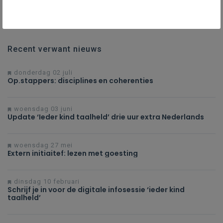
Recent verwant nieuws
donderdag 02 juli
Op.stappers: disciplines en coherenties
woensdag 03 juni
Update ‘Ieder kind taalheld’ drie uur extra Nederlands
woensdag 27 mei
Extern initiaitef: lezen met goesting
dinsdag 10 februari
Schrijf je in voor de digitale infosessie ‘ieder kind
taalheld’