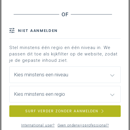
Sterk leren lezen vraagt om een doordachte
start. Met dit tweejarige begeleidingstraject wil
Thomas More scholen ondersteunen bij het
NIET AANMELDEN
versterken van hun leesonderwijs in het eerste
leerjaar. Ze bouwen daarbij verder op de inzichten,
Stel minstens één regio en één niveau in. We
praktijkvoorbeelden en expertise uit het Leerpunt-
passen dit toe als kijkfilter op de website, zodat
project
Fit voor lezen: klaar voor de leesSTART
.
je de gepaste inhoud ziet.
Kies minstens een niveau
Meer weten
.
Kies minstens een regio
Nieuwsoverzicht
Taalonderwijs Nederlands
SURF VERDER ZONDER AANMELDEN
Nederlands en communicatie
International user?
Geen onderwijsprofessional?