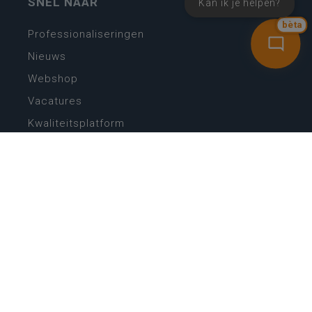
SNEL NAAR
Kan ik je helpen?
bèta
Professionaliseringen
Nieuws
Webshop
Vacatures
Kwaliteitsplatform
Nieuw leerplan basisonderwijs
Zin in leren! Zin in leven!
Vakken en leerplannen secundair onderwijs
Lessentabellen secundair onderwijs
Digitale transformatie
Schoolkalender
Scholenzoeker
Algemene website