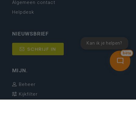
Algemeen contact
Helpdesk
NIEUWSBRIEF
Kan ik je helpen?
SCHRIJF IN
bèta
MIJN.
Beheer
Kijkfilter
Katholiek Onderwijs Vlaanderen
- © 2026