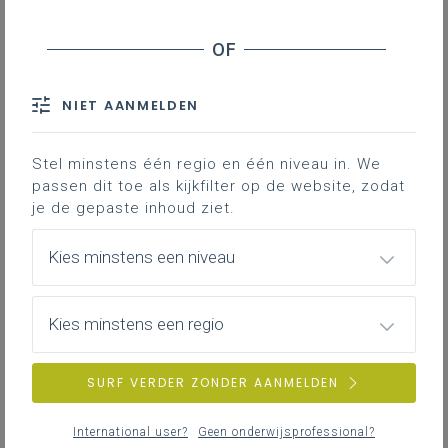
Inhoudstafel
Doelstelling van een katholieke school
Inspiratiebronnen van de katholieke school
Doelstelling van pastoraal
NIET AANMELDEN
Doelgroep van de pastoraal
Contouren van de pastoraal
Stel minstens één regio en één niveau in. We
passen dit toe als kijkfilter op de website, zodat
Krachtlijnen van de pastoraal op school
je de gepaste inhoud ziet.
Downloads
Kies minstens een niveau
Voor basisonderwijs, buitengewoon onderwijs en
Kies minstens een regio
secundair onderwijs, in het verlengde van de
‘Opdrachtsverklaring van het katholiek onderwijs in
SURF VERDER ZONDER AANMELDEN
Vlaanderen’ en gesitueerd in de huidige
maatschappelijke context.
International user?
Geen onderwijsprofessional?