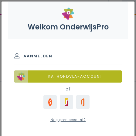
Welkom OnderwijsPro
Katholieke dialoogschool
AANMELDEN
Basisteksten
KATHONDVLA-ACCOUNT
of
Visieontwikkeling pastoraal op
school
Nog geen account?