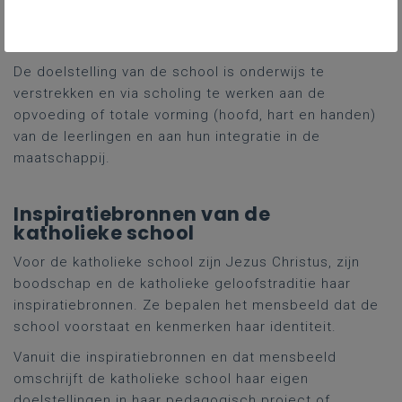
Doelstelling van een katholieke
school
De doelstelling van de school is onderwijs te
verstrekken en via scholing te werken aan de
opvoeding of totale vorming (hoofd, hart en handen)
van de leerlingen en aan hun integratie in de
maatschappij.
Inspiratiebronnen van de
katholieke school
Voor de katholieke school zijn Jezus Christus, zijn
boodschap en de katholieke geloofstraditie haar
inspiratiebronnen. Ze bepalen het mensbeeld dat de
school voorstaat en kenmerken haar identiteit.
Vanuit die inspiratiebronnen en dat mensbeeld
omschrijft de katholieke school haar eigen
doelstellingen in haar pedagogisch project of