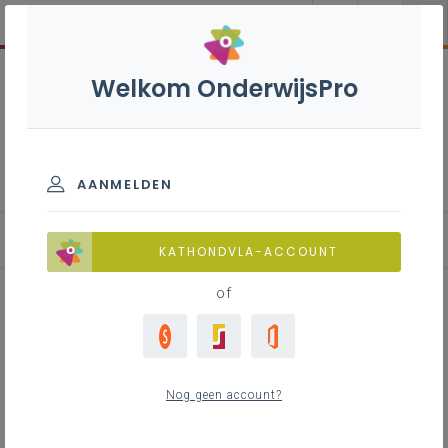
Welkom OnderwijsPro
Brusselwerking
AANMELDEN
Zorgbreed en kansenrijk onderwijs in Brussel
KATHONDVLA-ACCOUNT
of
Inhoudstafel
Armoede en kwetsbaarheid
Nog geen account?
Materieel, menselijk, sociaal en cultureel kapitaal
Onderwijspartners