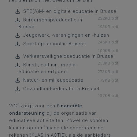
het thema om het overzicht te zien.
STE(A)M- en digitale educatie in Brussel
222KB pdf
Burgerschapseducatie in
Brussel
193KB pdf
Jeugdwerk, -verenigingen en -huizen
245KB pdf
Sport op school in Brussel
100KB pdf
Verkeersveiligheidseducatie in Brussel
258KB pdf
Kunst-, cultuur-, media-
educatie en erfgoed
273KB pdf
Natuur- en milieueducatie
173KB pdf
Gezondheidseducatie in Brussel
137KB pdf
VGC zorgt voor een
financiële
ondersteuning
bij de organisatie van
educatieve activiteiten. Zowel de scholen
kunnen op een financiële ondersteuning
rekenen (KLAS in ACTIE), als de aanbieders