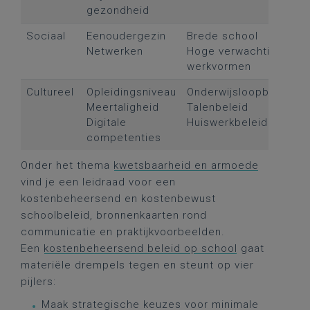
gezondheid
Sociaal
Eenoudergezin
Brede school
Netwerken
Hoge verwachtingen + 
werkvormen
Cultureel
Opleidingsniveau
Onderwijsloopbaanbege
Meertaligheid
Talenbeleid
Digitale
Huiswerkbeleid
competenties
Onder het thema
kwetsbaarheid en armoede
vind je een leidraad voor een
kostenbeheersend en kostenbewust
schoolbeleid, bronnenkaarten rond
communicatie en praktijkvoorbeelden.
Een
kostenbeheersend beleid op school
gaat
materiële drempels tegen en steunt op vier
pijlers:
Maak strategische keuzes voor minimale