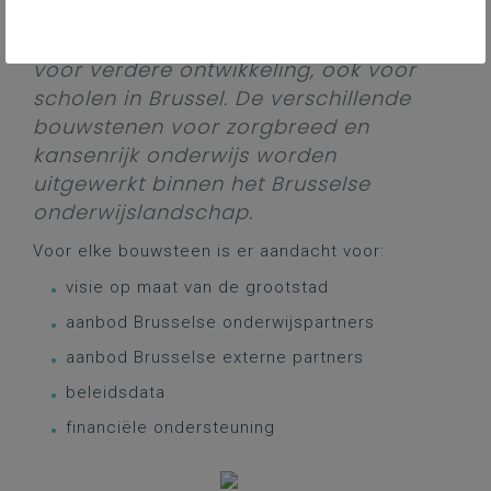
een toetssteen van de
schoolpraktijk en inspiratiebron
voor verdere ontwikkeling, ook voor
scholen in Brussel. De verschillende
bouwstenen voor zorgbreed en
kansenrijk onderwijs worden
uitgewerkt binnen het Brusselse
onderwijslandschap.
Voor elke bouwsteen is er aandacht voor:
visie op maat van de grootstad
aanbod Brusselse onderwijspartners
aanbod Brusselse externe partners
beleidsdata
financiële ondersteuning