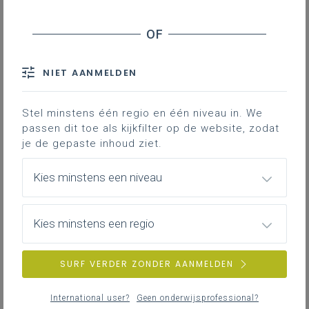
Brusselse partners
Financiële en materiële ondersteuning
Educatief netwerk rond de school
NIET AANMELDEN
Goed onderwijs in krachtige leeromgeving
Ouderbetrokkenheid
Stel minstens één regio en één niveau in. We
Schooluitval
passen dit toe als kijkfilter op de website, zodat
Studentenvoorzieningen
je de gepaste inhoud ziet.
Kies minstens een niveau
Downloads
Contact
Kies minstens een regio
Hoe kan een Brusselse school
bouwen aan een school voor
SURF VERDER ZONDER AANMELDEN
iedereen? Het
Vademecum
zorgbreed en kansenrijk onderwijs
is
International user?
Geen onderwijsprofessional?