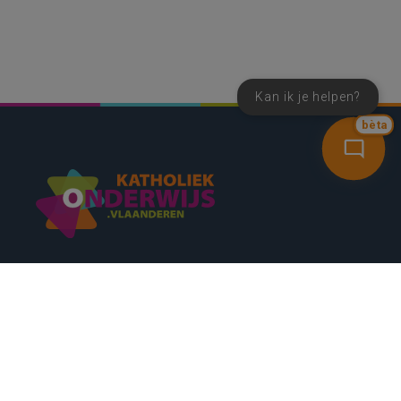
Kan ik je helpen?
bèta
SNEL NAAR
CONTACT
NIEUWSBRIEF