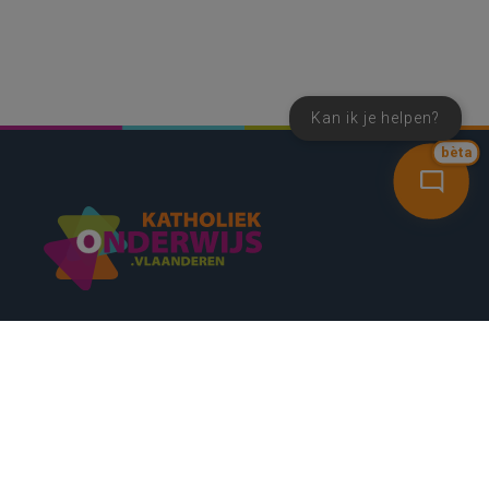
Kan ik je helpen?
bèta
SNEL NAAR
CONTACT
NIEUWSBRIEF