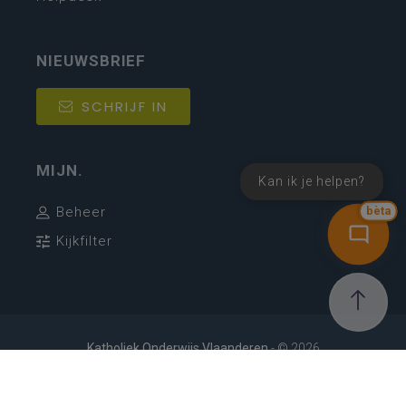
NIEUWSBRIEF
SCHRIJF IN
MIJN.
Kan ik je helpen?
Beheer
bèta
Kijkfilter
Katholiek Onderwijs Vlaanderen
- © 2026
Disclaimer
Privacy
Cookie-instellingen