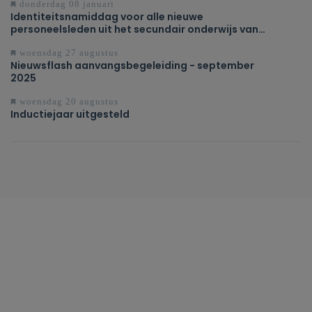
donderdag 08 januari
Identiteitsnamiddag voor alle nieuwe
personeelsleden uit het secundair onderwijs van
regio West-Vlaanderen
woensdag 27 augustus
Nieuwsflash aanvangsbegeleiding - september
2025
woensdag 20 augustus
Inductiejaar uitgesteld