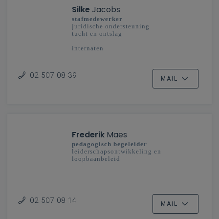
Silke
Jacobs
stafmedewerker
juridische ondersteuning
tucht en ontslag
internaten
02 507 08 39
MAIL
Frederik
Maes
pedagogisch begeleider
leiderschapsontwikkeling en
loopbaanbeleid
02 507 08 14
MAIL