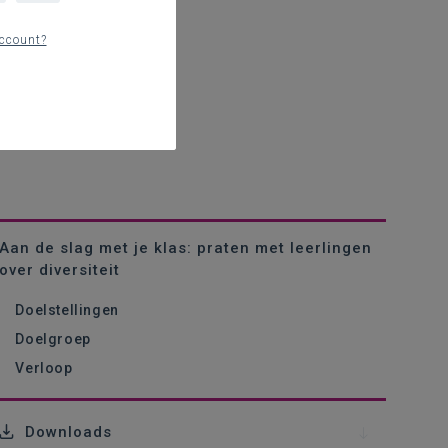
ccount?
Aan de slag met je klas: praten met leerlingen
over diversiteit
Doelstellingen
Doelgroep
Verloop
Downloads