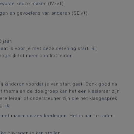
bewuste keuze maken (IVzv1)
tingen en gevoelens van anderen (SEiv1).
0 jaar.
maat is voor je met deze oefening start. Bij
ogelijk tot meer conflict leiden.
j kinderen voordat je van start gaat. Denk goed na
et thema en de doelgroep kan het een klasleraar zijn.
e leraar of ondersteuner zijn die het klasgesprek
rijk.
 met maximum zes leerlingen. Het is aan te raden
e bijvragen je kan stellen.