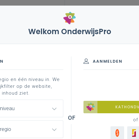
Welkom OnderwijsPro
e thema's
inspirerend burgerschap
aan de slag:
over diversiteit
EN
AANMELDEN
egio en één niveau in. We
chapskompas
aan de slag: community service learning
jkfilter op de website,
 inhoud ziet.
KATHOND
 niveau
 met leerlingen over diversiteit
of
regio