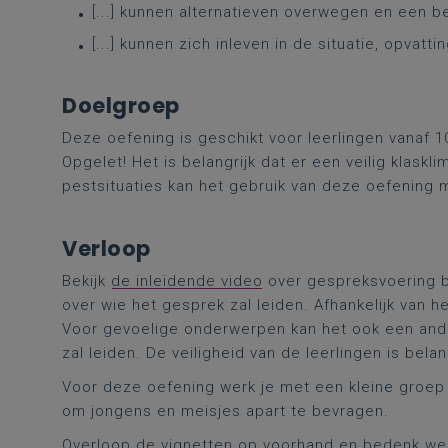
[...] kunnen alternatieven overwegen en een 
[...] kunnen zich inleven in de situatie, opvat
Doelgroep
Deze oefening is geschikt voor leerlingen vanaf 1
Opgelet! Het is belangrijk dat er een veilig klaskli
pestsituaties kan het gebruik van deze oefening m
Verloop
Bekijk
de inleidende video
over gespreksvoering bi
over wie het gesprek zal leiden. Afhankelijk van h
Voor gevoelige onderwerpen kan het ook een ander
zal leiden. De veiligheid van de leerlingen is belang
Voor deze oefening werk je met een kleine groep
om jongens en meisjes apart te bevragen.
Overloop de vignetten op voorhand en bedenk welk