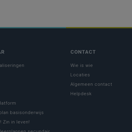
AR
CONTACT
aliseringen
Wie is wie
Locaties
Algemeen contact
Helpdesk
platform
plan basisonderwijs
! Zin in leven!
leerplannen secundair