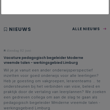
NIEUWS
ALLE NIEUWS
dinsdag 02 juni
Vacature pedagogisch begeleider Moderne
vreemde talen - werkingsgebied Limburg
Wil je je vanuit een ander onderwijsperspectief
inzetten voor goed onderwijs voor alle leerlingen?
Heb je goesting om vakgroepen, lerarenteams … te
ondersteunen bij het verbinden van visie, beleid en
praktijk door de vertaling van leerplannen? We zoeken
een gedreven collega om aan de slag te gaan als
pedagogisch begeleider Mmderne vreemde talen -
werkingsgebied Limburg.