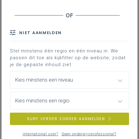
Inspirerend materiaal
Ondersteuning op de klasvloer
NIET AANMELDEN
Stel minstens één regio en één niveau in. We
passen dit toe als kijkfilter op de website, zodat
Achtergrond
je de gepaste inhoud ziet.
Literatuur, onderzoek, regelgeving, websites ...
Kies minstens een niveau
Professionalisering
Kies minstens een regio
Overzicht van nascholingen, vormingen,
netwerken …
SURF VERDER ZONDER AANMELDEN
International user?
Geen onderwijsprofessional?