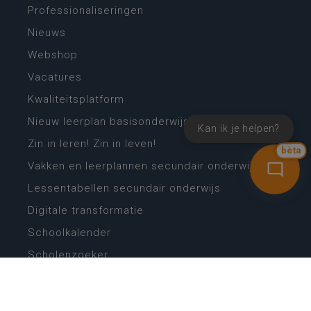
Professionaliseringen
Nieuws
Webshop
Vacatures
Kwaliteitsplatform
Nieuw leerplan basisonderwijs
Kan ik je helpen?
Zin in leren! Zin in leven!
bèta
Vakken en leerplannen secundair onderwijs
Lessentabellen secundair onderwijs
Digitale transformatie
Schoolkalender
Scholenzoeker
Algemene website