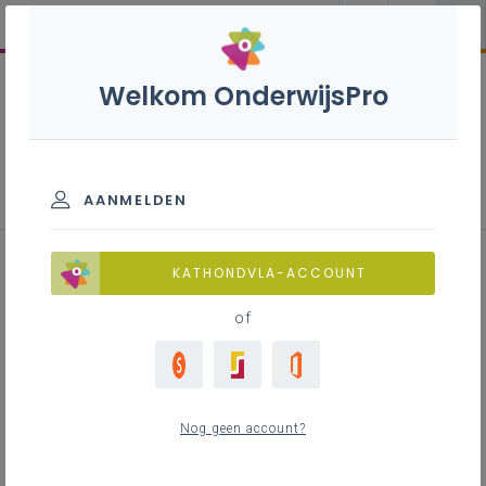
Welkom OnderwijsPro
Frans 1ste graad B-stroom
AANMELDEN
KATHONDVLA-ACCOUNT
of
Leerplan
Download het nieuwe leerplan of bekijk het in
LLinkid, de digitale leerplantool
Nog geen account?
LEERPLANTOOL