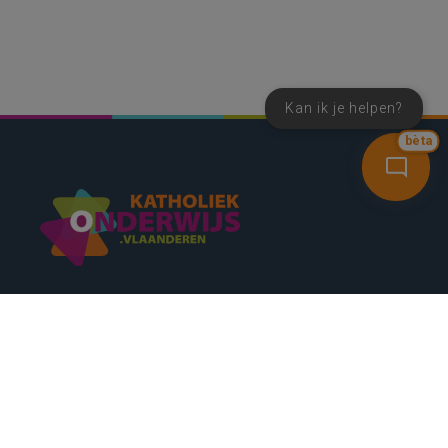
Kan ik je helpen?
bèta
SNEL NAAR
CONTACT
NIEUWSBRIEF