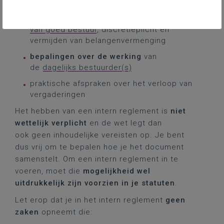
voorzitter, secretaris, penningmeester ...
aanvullende bepalingen
rond
beginselen
van goed bestuur
, discretieplicht en
vermijden van belangenvermenging
bepalingen over de werking
van
de
dagelijks bestuurder(s)
praktische afspraken over het verloop van
vergaderingen
Het hebben van een intern reglement is
niet
wettelijk verplicht
en de wet legt dan
ook geen inhoudelijke vereisten op. Je bent
dus vrij om te bepalen hoe je het document
samenstelt. Om een intern reglement in te
voeren, moet die
mogelijkheid wel
uitdrukkelijk zijn voorzien
in je statuten
.
Let erop dat je in het intern reglement
geen
zaken
opneemt die: