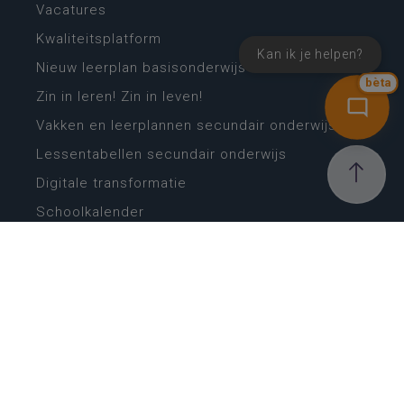
Vacatures
Kwaliteitsplatform
Kan ik je helpen?
Nieuw leerplan basisonderwijs
bèta
Zin in leren! Zin in leven!
Vakken en leerplannen secundair onderwijs
Lessentabellen secundair onderwijs
Digitale transformatie
Schoolkalender
Scholenzoeker
Algemene website
CONTACT
Wie is wie
Locaties