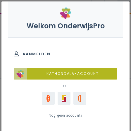
Welkom OnderwijsPro
Wijzigingen aan een bestaande
vzw
AANMELDEN
Goedkeuring van een intern reglement
KATHONDVLA-ACCOUNT
of
Inhoudstafel
Beslissing om een intern reglement goed te
Nog geen account?
keuren of aan te passen