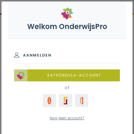
Welkom OnderwijsPro
Wijzigingen aan een bestaande
vzw
AANMELDEN
Statutenwijziging
KATHONDVLA-ACCOUNT
of
Inhoudstafel
Beslissing om de statuten te wijzigen
Nog geen account?
Oproeping
Aanwezigheidsquorum