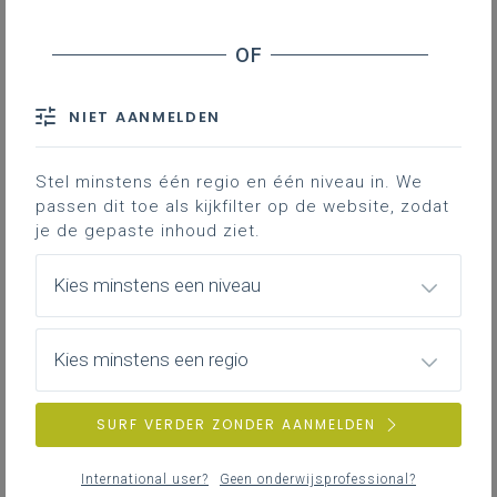
Vereiste meerderheid
Modelstatuten
Bekendmaken van een statutenwijziging
NIET AANMELDEN
Downloads
Stel minstens één regio en één niveau in. We
Contact
passen dit toe als kijkfilter op de website, zodat
je de gepaste inhoud ziet.
Via een statutenwijziging worden de
Kies minstens een niveau
afspraken en regels aangepast die
je leden en bestuurders van je vzw
moeten naleven. Om de statuten te
Kies minstens een regio
wijzigen moet je een bijzondere
procedure volgen. Nadien moet je
SURF VERDER ZONDER AANMELDEN
de gewijzigde statuten ook
officieel
bekendmaken
door ze neer te
International user?
Geen onderwijsprofessional?
leggen bij de griffie van de