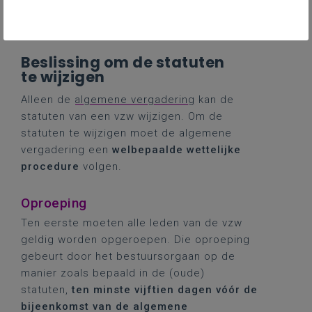
ondernemingsrechtbank.
Beslissing om de statuten
te wijzigen
Alleen de
algemene vergadering
kan de
statuten van een vzw wijzigen. Om de
statuten te wijzigen moet de algemene
vergadering een
welbepaalde wettelijke
procedure
volgen.
Oproeping
Ten eerste moeten alle leden van de vzw
geldig worden opgeroepen. Die oproeping
gebeurt door het bestuursorgaan op de
manier zoals bepaald in de (oude)
statuten,
ten minste vijftien dagen vóór de
bijeenkomst van de algemene