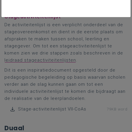
vind je op de PRO.-pagina
Stage en werkplekleren
.
Stageactiviteitenlijst
De activiteitenlijst is een verplicht onderdeel van de
stageovereenkomst en dient in de eerste plaats om
afspraken te maken tussen school, leerling en
stagegever. Om tot een stageactiviteitenlijst te
komen zien we drie stappen zoals beschreven in de
leidraad stageactiviteitenlijsten
.
Dit is een inspiratiedocument opgesteld door de
pedagogische begeleiding op basis waarvan scholen
verder aan de slag kunnen gaan om tot een
individuele activiteitenlijst te komen die bijdraagt aan
de realisatie van de leerplandoelen.
Stage-activiteitenlijst VII-CoAs
79KB word
Duaal