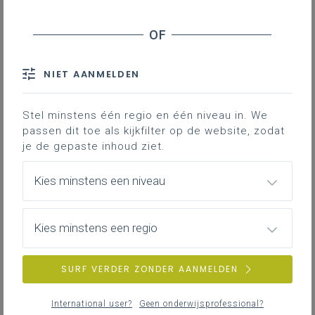
Inhoudstafel
Stage
NIET AANMELDEN
Duaal
Stel minstens één regio en één niveau in. We
Je vindt hier adviezen en documenten die
passen dit toe als kijkfilter op de website, zodat
je ondersteunen bij het organiseren en
je de gepaste inhoud ziet.
begeleiden van werkplekleren in de
studierichting Commercieel assistent.
Kies minstens een niveau
Gekoppelde leerplannen
Kies minstens een regio
SURF VERDER ZONDER AANMELDEN
Stage
Algemene informatie over stage en werkplekleren
International user?
Geen onderwijsprofessional?