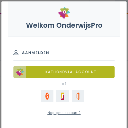
Welkom OnderwijsPro
Commercieel assistent -
7de leerjaar
AANMELDEN
KATHONDVLA-ACCOUNT
of
Werkplekleren in de
studierichting Commercieel
Nog geen account?
assistent