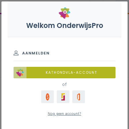
Welkom OnderwijsPro
Beweging en sport B+S -
3de graad - A-finaliteit
AANMELDEN
KATHONDVLA-ACCOUNT
of
Werkplekleren in de
studierichting beweging en sport
Nog geen account?