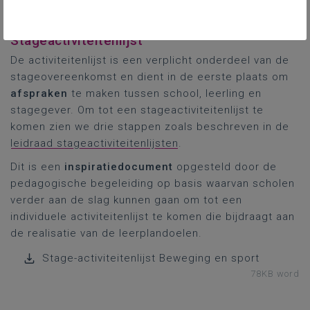
vind je op de PRO.-pagina
Stage en werkplekleren
.
Stageactiviteitenlijst
De activiteitenlijst is een verplicht onderdeel van de
stageovereenkomst en dient in de eerste plaats om
afspraken
te maken tussen school, leerling en
stagegever. Om tot een stageactiviteitenlijst te
komen zien we drie stappen zoals beschreven in de
leidraad stageactiviteitenlijsten
.
Dit is een
inspiratiedocument
opgesteld door de
pedagogische begeleiding op basis waarvan scholen
verder aan de slag kunnen gaan om tot een
individuele activiteitenlijst te komen die bijdraagt aan
de realisatie van de leerplandoelen.
Stage-activiteitenlijst Beweging en sport
78KB word