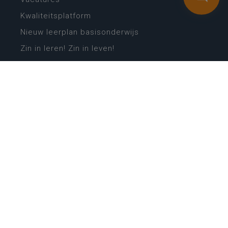
Kwaliteitsplatform
Nieuw leerplan basisonderwijs
Zin in leren! Zin in leven!
Vakken en leerplannen secundair onderwijs
Lessentabellen secundair onderwijs
Digitale transformatie
Schoolkalender
Scholenzoeker
Algemene website
CONTACT
Wie is wie
Locaties