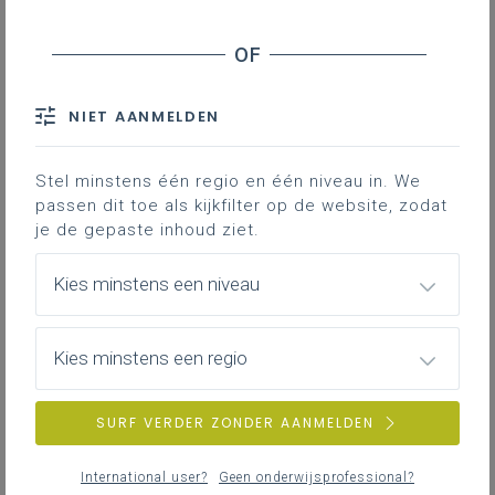
Inhoudstafel
Stage
NIET AANMELDEN
Downloads
Stel minstens één regio en één niveau in. We
Je vindt hier adviezen en documenten die
passen dit toe als kijkfilter op de website, zodat
je ondersteunen bij het organiseren en
je de gepaste inhoud ziet.
begeleiden van werkplekleren in de
studierichting beweging en sport.
Kies minstens een niveau
Gekoppelde leerplannen
Kies minstens een regio
SURF VERDER ZONDER AANMELDEN
Stage
Algemene informatie over stage en werkplekleren
International user?
Geen onderwijsprofessional?