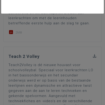
Rode Kruis-Vlaanderen ontwikkelde een leerlijn
over eerste hulp. De leerlijn eerste hulp is
adviserend en wil een kapstok bieden aan
leerkrachten om met de leerinhouden
betreffende eerste hulp aan de slag te gaan.
2MB
Teach 2 Volley
Teach2Volley is dé nieuwe houvast voor
schoolvolleybal. Speciaal voor leerkrachten LO
in het basisonderwijs en het secundair
onderwijs werd er op basis van de bestaande
leerlijnen een dynamische en attractieve twist
gegeven aan de aan te leren technieken en
gekende spelvormen. Aangevuld met
techniekfiches en -video’s en de verschillende