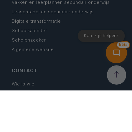
Vakken en leerplannen secundair onderwijs
Lessentabellen secundair onderwijs
Digitale transformatie
Schoolkalender
Kan ik je helpen?
Scholenzoeker
bèta
Algemene website
CONTACT
Wie is wie
Locaties
Algemeen contact
Helpdesk