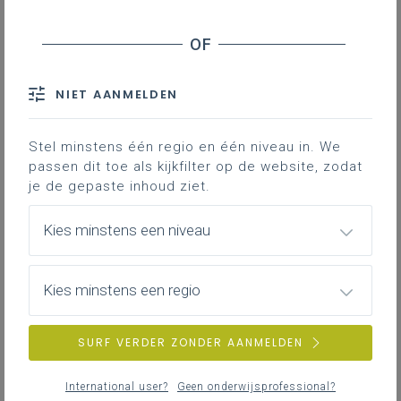
Controle sporttoestellen
Als school beschik je vast en zeker over een
turnzaal met allerlei sport- en gymtoestellen.
NIET AANMELDEN
Het is belangrijk dat je een correcte inschatting
maakt van de risico’s die verbonden zijn aan de
verschillende toestellen. Je kan hiervoor gebruik
Stel minstens één regio en één niveau in. We
maken van het risicoanalysemodel voor
passen dit toe als kijkfilter op de website, zodat
sporttoestellen.Meer informatie rond extra-
je de gepaste inhoud ziet.
murosactiviteiten en sport en spel lees je op
https://pro.katholiekonderwijs.vlaanderen/extra-
Kies minstens een niveau
murosactiviteiten-sport-en-spel
87KB
Kies minstens een regio
SURF VERDER ZONDER AANMELDEN
Leerlijnen eerste hulp Rode Kruis
Vlaanderen
International user?
Geen onderwijsprofessional?