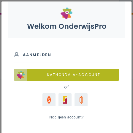
Welkom OnderwijsPro
Beweging en sport B+S -
3de graad - A-finaliteit
AANMELDEN
Achtergrond
KATHONDVLA-ACCOUNT
of
Achtergrond
Nog geen account?