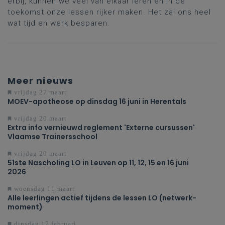
erbij, kunnen we veel van elkaar leren en in de
toekomst onze lessen rijker maken. Het zal ons heel
wat tijd en werk besparen.
Meer nieuws
vrijdag 27 maart
MOEV-apotheose op dinsdag 16 juni in Herentals
vrijdag 20 maart
Extra info vernieuwd reglement 'Externe cursussen'
Vlaamse Trainersschool
vrijdag 20 maart
51ste Nascholing LO in Leuven op 11, 12, 15 en 16 juni
2026
woensdag 11 maart
Alle leerlingen actief tijdens de lessen LO (netwerk-
moment)
dinsdag 17 februari