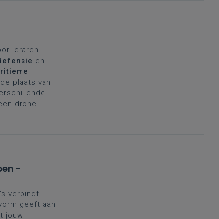
oor leraren
defensie
en
ritieme
de plaats van
verschillende
 een drone
pen -
’s verbindt,
 vorm geeft aan
t jouw