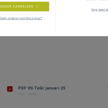
Le
ZONDER AANMELDEN
Nog geen a
Geen onderwijsprofessional?
PDF VII-TuGr januari 25
PDF
759KB