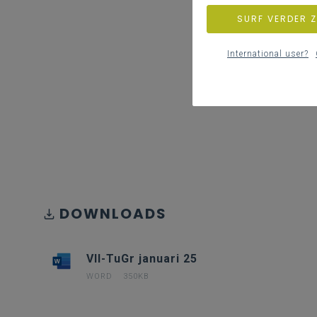
SURF VERDER 
International user?
DOWNLOADS
VII-TuGr januari 25
WORD
350KB