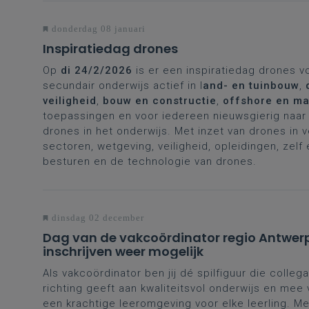
donderdag 08 januari
Inspiratiedag drones
Op
di 24/2/2026
is er een inspiratiedag drones v
secundair onderwijs actief in l
and- en tuinbouw
,
veiligheid
,
bouw en constructie
,
offshore en ma
toepassingen en voor iedereen nieuwsgierig naar 
drones in het onderwijs. Met inzet van drones in 
sectoren, wetgeving, veiligheid, opleidingen, zelf
besturen en de technologie van drones.
dinsdag 02 december
Dag van de vakcoördinator regio Antwer
inschrijven weer mogelijk
Als vakcoördinator ben jij dé spilfiguur die collega
richting geeft aan kwaliteitsvol onderwijs en mee
een krachtige leeromgeving voor elke leerling. Me