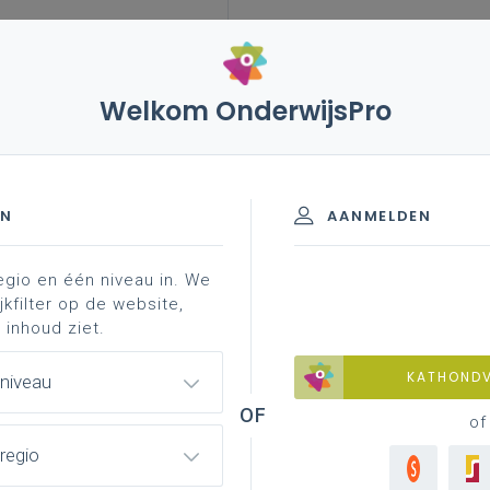
Welkom OnderwijsPro
leerplannen
vakken en leerplannen 7de leerjaar
an
rder - 7de leerjaar
EN
AANMELDEN
egio en één niveau in. We
materiaal
achtergrond
interreg
jkfilter op de website,
 inhoud ziet.
KATHOND
 niveau
of
regio
n het leerplan