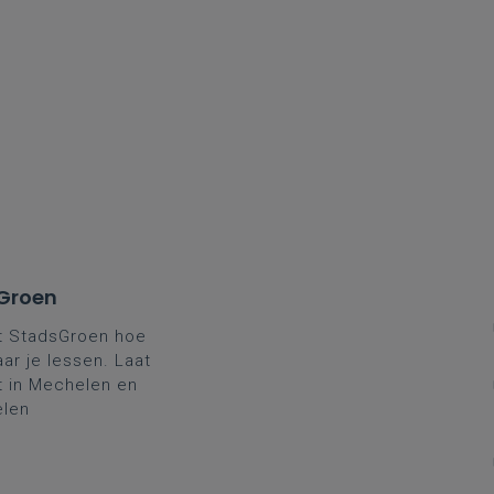
sGroen
st StadsGroen hoe
ar je lessen. Laat
ot in Mechelen en
elen