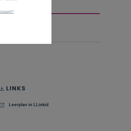
erplan
ccount?
Downloads
Contact
LINKS
Leerplan in LLinkid