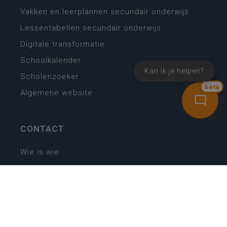
Vakken en leerplannen secundair onderwijs
Lessentabellen secundair onderwijs
Digitale transformatie
Schoolkalender
Kan ik je helpen?
Scholenzoeker
bèta
Algemene website
CONTACT
Wie is wie
Locaties
Algemeen contact
Helpdesk