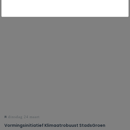
dinsdag 24 maart
Vormingsinitiatief Klimaatrobuust StadsGroen