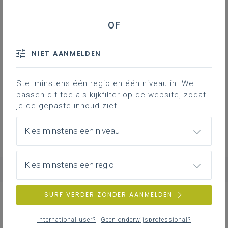
Geen zoekresultaten
NIET AANMELDEN
Er komen geen items overeen met jouw
Stel minstens één regio en één niveau in. We
zoekcriteria.
passen dit toe als kijkfilter op de website, zodat
Probeer een andere zoekopdracht.
je de gepaste inhoud ziet.
Kies minstens een niveau
Kies minstens een regio
SURF VERDER ZONDER AANMELDEN
NIEUWS
ALLE NIEUWS
International user?
Geen onderwijsprofessional?