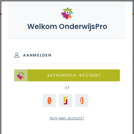
Welkom OnderwijsPro
Tuinaanlegger-
groenbeheerder - 7de
leerjaar
AANMELDEN
Achtergrond
KATHONDVLA-ACCOUNT
of
Achtergrond
Nog geen account?