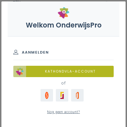
Filter
wis alle
ZOEK TOT 12 MAANDEN TERUG
Welkom OnderwijsPro
Tuinaanlegger-groenbeheerder
- 7de leerjaar
AANMELDEN
TOON RESULTATEN
KATHONDVLA-ACCOUNT
of
Nieuws
9
nieuwste
Nog geen account?