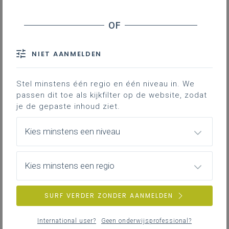
NIET AANMELDEN
Stel minstens één regio en één niveau in. We
passen dit toe als kijkfilter op de website, zodat
je de gepaste inhoud ziet.
Kies minstens een niveau
Kies minstens een regio
dinsdag 24 maart 2026
SURF VERDER ZONDER AANMELDEN
Vormingsinitiatief Klimaatrobuust StadsGroen
International user?
Geen onderwijsprofessional?