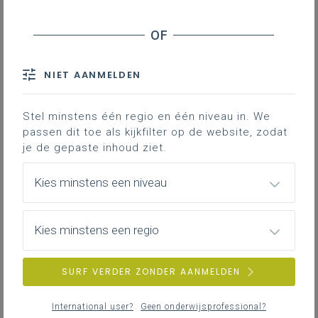
Opleidingsplan Tuinaanlegger-
groenbeheerder duaal
Hier kan je een startdocument voor een
opleidingsplan vinden.
NIET AANMELDEN
LEERPLANDUIDING
Stel minstens één regio en één niveau in. We
passen dit toe als kijkfilter op de website, zodat
je de gepaste inhoud ziet.
Leer-/lesdoelen ontwikkelen
Tuinaanlegger- groenbeheerder
Kies minstens een niveau
Dit Excelbestand kan je gebruiken om
leerplandoelen om te zetten naar leer/lesdoelen,
leerinhouden en criteria.
Kies minstens een regio
Het is geen verplicht werkinstrument maar een
werkblad dat je vrij kan gebruiken. Heb je vragen
of wens je ondersteuning? Contacteer dan je
SURF VERDER ZONDER AANMELDEN
pedagogisch begeleider.
LEERPLANDUIDING
International user?
Geen onderwijsprofessional?