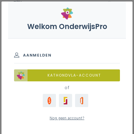
Filter
wis filter
ZOEKEN
Welkom OnderwijsPro
Tuinaanlegger-groenbeheerder
- 7de leerjaar
BASISINFORMATIE
AANMELDEN
Leerplanduiding
Basisinformatie
KATHONDVLA-ACCOUNT
of
Basisinformatie
ZOEKEN
2
nieuwste
Nog geen account?