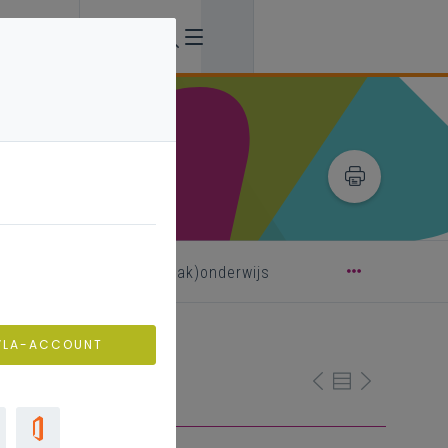
fiches taalgericht (vak)onderwijs
VLA-ACCOUNT