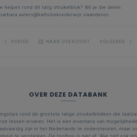
helpen rond dit talig struikelblok? Wil je die delen
 barbara.axters@katholiekonderwijs.vlaanderen.
VORIGE
NAAR OVERZICHT
VOLGENDE
OVER DEZE DATABANK
dingstips rond de grootste talige struikelblokken die taalz
onze lessen ervaren. Het is een inventaris van mogelijkhe
taalvaardig zijn in het Nederlands te ondersteunen, maar 
igheid te versterken. De toolbox is niet af. Wie zelf ook in