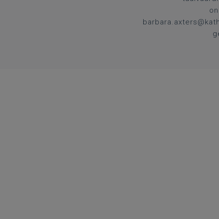
on
barbara.axters@kath
g