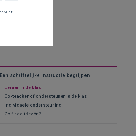
ccount?
Een schriftelijke instructie begrijpen
Leraar in de klas
Co-teacher of ondersteuner in de klas
Individuele ondersteuning
Zelf nog ideeën?