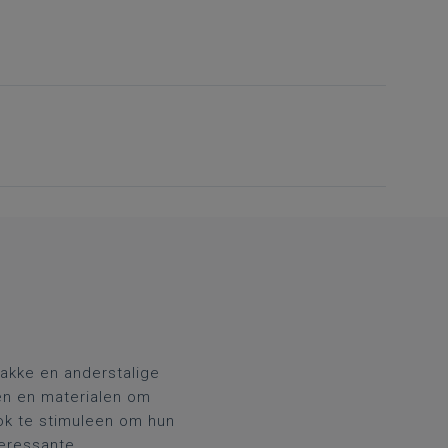
wakke en anderstalige
den en materialen om
ook te stimuleen om hun
teressante