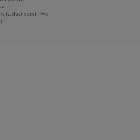
via
wijs.vlaanderen
. We
t.