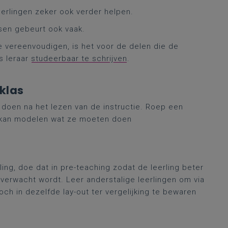
eerlingen zeker ook verder helpen.
ssen gebeurt ook vaak.
e vereenvoudigen, is het voor de delen die de
s leraar
studeerbaar te schrijven
.
klas
t doen na het lezen van de instructie. Roep een
je kan modelen wat ze moeten doen
ing, doe dat in pre-teaching zodat de leerling beter
 verwacht wordt. Leer anderstalige leerlingen om
via
och in dezelfde lay-out ter vergelijking te bewaren