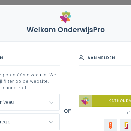
Welkom OnderwijsPro
ch-didactisch beleid
taalgericht vakonderwijs
begrijpen
gericht vakonderwijs
EN
AANMELDEN
egio en één niveau in. We
ol?
2 hoe een taalbeleid implementeren in je school?
jkfilter op de website,
 inhoud ziet.
KATHOND
 niveau
rijpen
of
regio