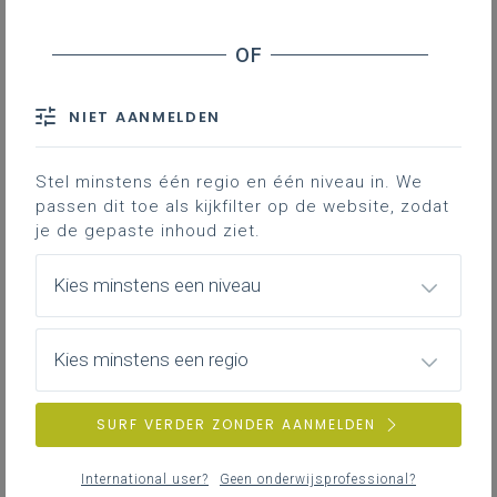
school?
Wil jij weten of taalgericht (vak)onderwijs iets
voor jou is?
NIET AANMELDEN
2 Hoe een taalbeleid implementeren in je
Stel minstens één regio en één niveau in. We
school?
passen dit toe als kijkfilter op de website, zodat
Wil je weten hoe taalgericht (vak)onderwijs
je de gepaste inhoud ziet.
eruitziet?
Kies minstens een niveau
Fiches Taalgericht (vak)onderwijs
Kies minstens een regio
Wil je met taalgericht (vak)onderwijs aan de slag
in jouw klas?
SURF VERDER ZONDER AANMELDEN
International user?
Geen onderwijsprofessional?