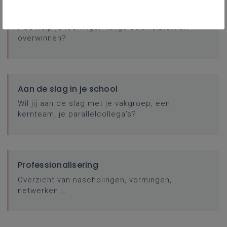
Toolbox taalrijk lesgeven
Hoe help je leerlingen talige struikelblokken
overwinnen?
Aan de slag in je school
Wil jij aan de slag met je vakgroep, een
kernteam, je parallelcollega’s?
Professionalisering
Overzicht van nascholingen, vormingen,
netwerken …