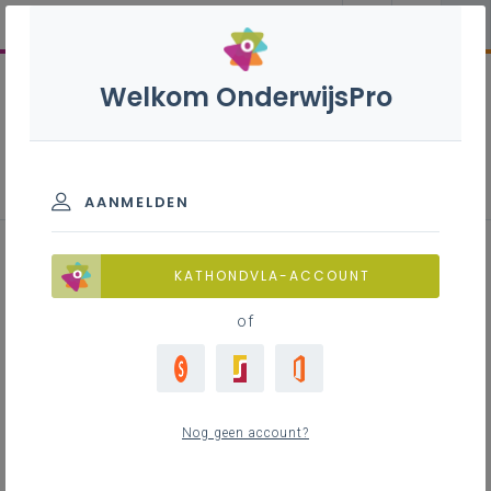
Welkom OnderwijsPro
Van taalbeleid naar taalgericht
vakonderwijs
AANMELDEN
KATHONDVLA-ACCOUNT
Via praktijksuggesties, achtergrondinformatie en
instrumenten ondersteunen we je om in alle
of
vakken en activiteiten aan de taalvaardigheid
van je leerlingen te werken.
Nog geen account?
1 Waarom een taalbeleid in een secundaire