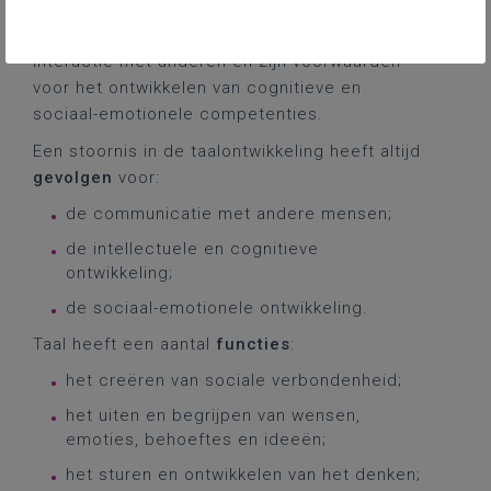
van de belangrijkste communicatiemiddelen.
Communicatie en taal ontwikkelen zich in
interactie met anderen en zijn voorwaarden
voor het ontwikkelen van cognitieve en
sociaal-emotionele competenties.
Een stoornis in de taalontwikkeling heeft altijd
gevolgen
voor:
de communicatie met andere mensen;
de intellectuele en cognitieve
ontwikkeling;
de sociaal-emotionele ontwikkeling.
Taal heeft een aantal
functies
:
het creëren van sociale verbondenheid;
het uiten en begrijpen van wensen,
emoties, behoeftes en ideeën;
het sturen en ontwikkelen van het denken;