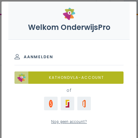
Welkom OnderwijsPro
Leerlingen met een spraak-
taalontwikkelingsstoornis
(STOS)
AANMELDEN
Basisinzichten
KATHONDVLA-ACCOUNT
of
Inhoudstafel
Het belang van taalvaardigheid en
Nog geen account?
communicatie
Taalstoornissen worden onderverdeeld in