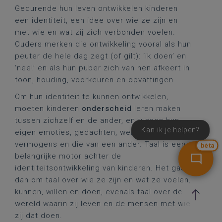
Gedurende hun leven ontwikkelen kinderen
een identiteit, een idee over wie ze zijn en
met wie en wat zij zich verbonden voelen.
Ouders merken die ontwikkeling vooral als hun
peuter de hele dag zegt (of gilt): ‘ik doen’ en
‘nee!’ en als hun puber zich van hen afkeert in
toon, houding, voorkeuren en opvattingen.
Om hun identiteit te kunnen ontwikkelen,
moeten kinderen
onderscheid
leren maken
tussen zichzelf en de ander, en tussen hun
Kan ik je helpen?
eigen emoties, gedachten, wensen,
vermogens en die van een ander. Taal is een
bèta
belangrijke motor achter de
identiteitsontwikkeling van kinderen. Het gaat
dan om taal over wie ze zijn en wat ze voelen,
kunnen, willen en doen, evenals taal over de
wereld waarin zij leven en de mensen met wie
zij dat doen.