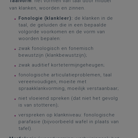
Taalvorm
: het vormen van taal door middel
van klanken, woorden en zinnen.
Fonologie (klankleer):
de klanken in de
taal, de geluiden die in een bepaalde
volgorde voorkomen en de vorm van
woorden bepalen:
zwak fonologisch en fonemisch
bewustzijn (klankbewustzijn);
zwak auditief kortetermijngeheugen;
fonologische articulatieproblemen, taal
vereenvoudigen, moeite met
spraakklankvorming, moeilijk verstaanbaar;
niet vloeiend spreken (dat niet het gevolg
is van stotteren);
verspreken op klankniveau: fonologische
parafasie (bijvoorbeeld wafel in plaats van
tafel).