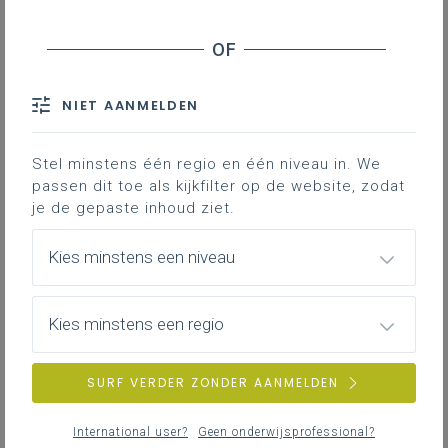
primaire en secundaire taalstoornissen.
Diagnostiek
Comorbiditeit
Kenmerken STOS
NIET AANMELDEN
Gevolgen van STOS
Stel minstens één regio en één niveau in. We
passen dit toe als kijkfilter op de website, zodat
Contact
je de gepaste inhoud ziet.
Kies minstens een niveau
Het belang van
taalvaardigheid en
communicatie
Kies minstens een regio
Taalvaardigheid en communicatie zijn voor
SURF VERDER ZONDER AANMELDEN
een kind
noodzakelijk.
Het communiceren
met andere mensen behoort tot de eerste
levensbehoeften van een mens en taal is een
International user?
Geen onderwijsprofessional?