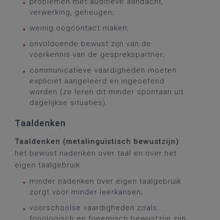
problemen met auditieve aandacht,
verwerking, geheugen;
weinig oogcontact maken;
onvoldoende bewust zijn van de
voorkennis van de gesprekspartner;
communicatieve vaardigheden moeten
expliciet aangeleerd en ingeoefend
worden (ze leren dit minder spontaan uit
dagelijkse situaties).
Taaldenken
Taaldenken (metalinguïstisch bewustzijn)
:
het bewust nadenken over taal en over het
eigen taalgebruik.
minder nadenken over eigen taalgebruik
zorgt voor minder leerkansen;
voorschoolse vaardigheden zoals
fonologisch en fonemisch bewustzijn zijn