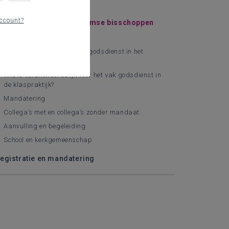
ndaat
ccount?
andaat in brochure Vlaamse bisschoppen
Het vak r.-k. godsdienst
De plaats van het vak r.-k. godsdienst in het
onderwijs
Wie is verantwoordelijk voor het vak godsdienst in
de klaspraktijk?
Mandatering
Collega’s met en collega’s zonder mandaat
Aanvulling en begeleiding
School en kerkgemeenschap
egistratie en mandatering