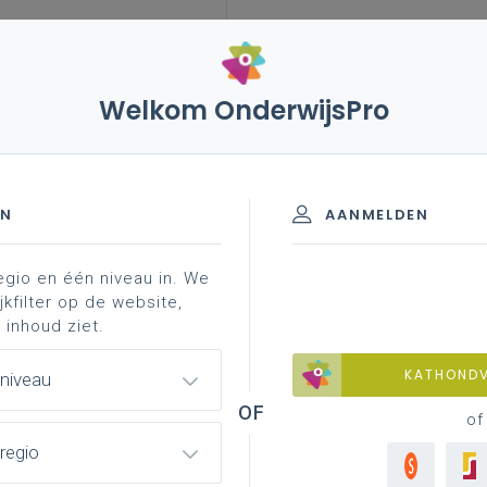
Welkom OnderwijsPro
rplan basisonderwijs
rooms-katholieke godsdienst
nst in het basisonderwijs
EN
AANMELDEN
egio en één niveau in. We
tie-begeleiding r.-k. godsdienst
interlevensbeschouweli
jkfilter op de website,
 inhoud ziet.
KATHOND
 niveau
of
regio
katholieke godsdienst.