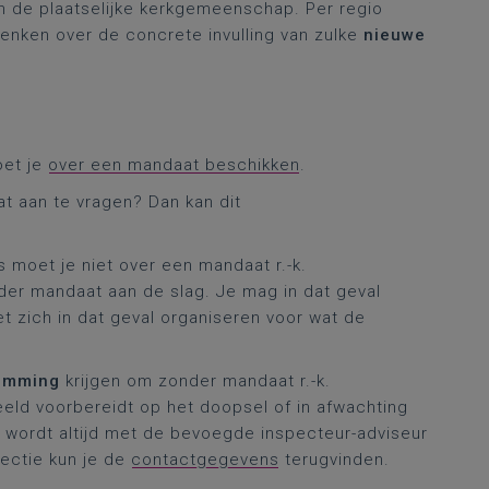
 de plaatselijke kerkgemeenschap. Per regio
ken over de concrete invulling van zulke
nieuwe
oet je
over een mandaat beschikken
.
t aan te vragen? Dan kan dit
s moet je niet over een mandaat r.-k.
der mandaat aan de slag. Je mag in dat geval
zich in dat geval organiseren voor wat de
temming
krijgen om zonder mandaat r.-k.
beeld voorbereidt op het doopsel of in afwachting
t wordt altijd met de bevoegde inspecteur-adviseur
ectie kun je de
contactgegevens
terugvinden.