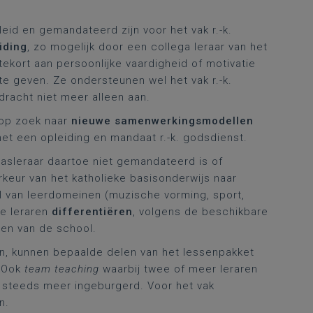
leid en gemandateerd zijn voor het vak r.-k.
iding
, zo mogelijk door een collega leraar van het
kort aan persoonlijke vaardigheid of motivatie
 te geven. Ze ondersteunen wel het vak r.-k.
dracht niet meer alleen aan.
 op zoek naar
nieuwe samenwerkingsmodellen
met een opleiding en mandaat r.-k. godsdienst.
lasleraar daartoe niet gemandateerd is of
rkeur van het katholieke basisonderwijs naar
tal van leerdomeinen (muzische vorming, sport,
de leraren
differentiëren
, volgens de beschikbare
den van de school.
aan, kunnen bepaalde delen van het lessenpakket
. Ook
team teaching
waarbij twee of meer leraren
t steeds meer ingeburgerd. Voor het vak
n.