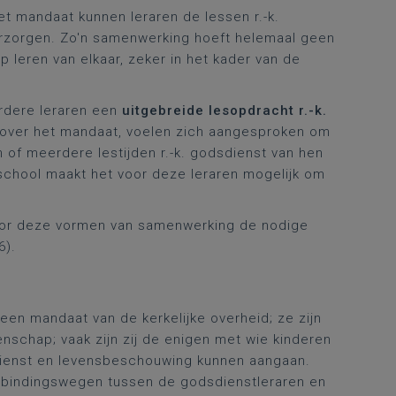
et mandaat kunnen leraren de lessen r.-k.
rzorgen. Zo'n samenwerking hoeft helemaal geen
p leren van elkaar, zeker in het kader van de
rdere leraren een
uitgebreide lesopdracht r.-k.
 over het mandaat, voelen zich aangesproken om
 of meerdere lestijden r.-k. godsdienst van hen
chool maakt het voor deze leraren mogelijk om
 voor deze vormen van samenwerking de nodige
6).
een mandaat van de kerkelijke overheid; ze zijn
enschap; vaak zijn zij de enigen met wie kinderen
dienst en levensbeschouwing kunnen aangaan.
rbindingswegen tussen de godsdienstleraren en