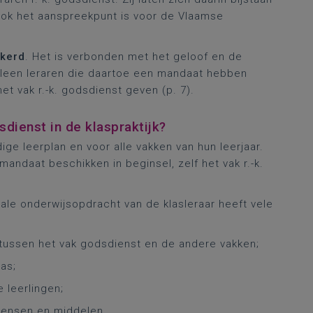
 ook het aanspreekpunt is voor de Vlaamse
nkerd
. Het is verbonden met het geloof en de
leen leraren die daartoe een mandaat hebben
t vak r.-k. godsdienst geven (p. 7).
sdienst in de klaspraktijk?
dige leerplan en voor alle vakken van hun leerjaar.
mandaat beschikken in beginsel, zelf het vak r.-k.
tale onderwijsopdracht van de klasleraar heeft vele
ussen het vak godsdienst en de andere vakken;
as;
e leerlingen;
mensen en middelen.