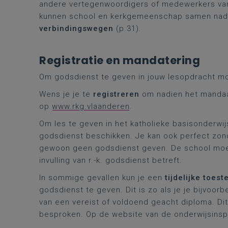
andere vertegenwoordigers of medewerkers van
kunnen school en kerkgemeenschap samen naden
verbindingswegen
(p.31).
Registratie en mandatering
Om godsdienst te geven in jouw lesopdracht m
Wens je je te
registreren
om nadien het mandaa
op
www.rkg.vlaanderen
.
Om les te geven in het katholieke basisonderwij
godsdienst beschikken. Je kan ook perfect zon
gewoon geen godsdienst geven. De school moet 
invulling van r.-k. godsdienst betreft.
In sommige gevallen kun je een
tijdelijke toes
godsdienst te geven. Dit is zo als je je bijvoor
van een vereist of voldoend geacht diploma. Di
besproken. Op de website van de onderwijsinsp