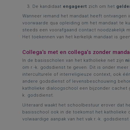
De kandidaat
engageert
zich om het
gelde
Wanneer iemand het mandaat heeft ontvangen i
voorwaarde qua opleiding om het mandaat te ku
steeds een voorafgaand contact noodzakelijk m
Het toekennen van het kerkelijk mandaat is ge
Collega’s met en collega’s zonder manda
In de basisscholen van het katholieke net zijn
n
om r.-k. godsdienst te geven. Dit is onder meer
interculturele of interreligieuze context, ook 
andere godsdienst of levensbeschouwing behore
katholieke dialoogschool een bijzonder cachet g
k. godsdienst.
Uiteraard waakt het schoolbestuur erover dat h
basisschool ook in de toekomst het katholieke
volwaardige aanpak van het vak r.-k. godsdiens