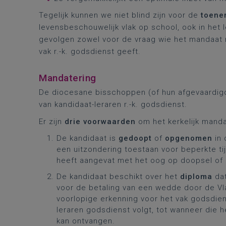
Tegelijk kunnen we niet blind zijn voor de
toene
levensbeschouwelijk vlak op school, ook in het
gevolgen zowel voor de vraag wie het mandaat r
vak r.-k. godsdienst geeft.
Mandatering
De diocesane bisschoppen (of hun afgevaardigd
van kandidaat-leraren r.-k. godsdienst.
Er zijn
drie voorwaarden
om het kerkelijk manda
De kandidaat is
gedoopt
of
opgenomen
in
een uitzondering toestaan voor beperkte t
heeft aangevat met het oog op doopsel of 
De kandidaat beschikt over het
diploma
da
voor de betaling van een wedde door de V
voorlopige erkenning voor het vak godsdien
leraren godsdienst volgt, tot wanneer die 
kan ontvangen.