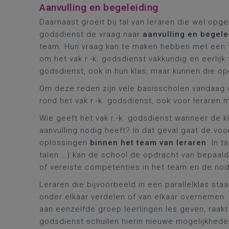
Aanvulling en begeleiding
Daarnaast groeit bij tal van leraren die wel opge
godsdienst de vraag naar
aanvulling en begele
team. Hun vraag kan te maken hebben met een te
om het vak r.-k. godsdienst vakkundig en eerlijk
godsdienst, ook in hun klas, maar kunnen die op
Om deze reden zijn vele basisscholen vandaag
rond het vak r.-k. godsdienst, ook voor leraren 
Wie geeft het vak r.-k. godsdienst wanneer de k
aanvulling nodig heeft? In dat geval gaat de voo
oplossingen
binnen het team van leraren
. In 
talen …) kan de school de opdracht van bepaal
of vereiste competenties in het team en de no
Leraren die bijvoorbeeld in een parallelklas st
onder elkaar verdelen of van elkaar overnemen
aan eenzelfde groep leerlingen les geven, raak
godsdienst schuilen hierin nieuwe mogelijkhede