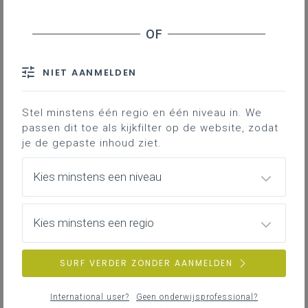
Inhoudstafel
Downloads
NIET AANMELDEN
Dit inspiratiedocument kun je gebruiken
Stel minstens één regio en één niveau in. We
om met de vakgroep te komen tot een
passen dit toe als kijkfilter op de website, zodat
gelijkgerichte visie over de
je de gepaste inhoud ziet.
onderwijsleerpraktijk.
Kies minstens een niveau
Gekoppelde leerplannen
Kies minstens een regio
SURF VERDER ZONDER AANMELDEN
International user?
Geen onderwijsprofessional?
DOWNLOADS