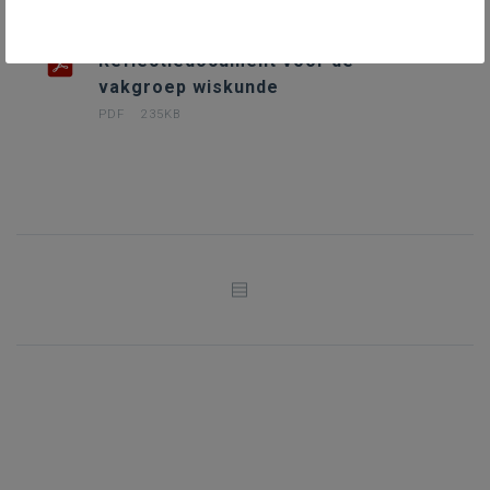
Reflectiedocument voor de
vakgroep wiskunde
PDF
235KB