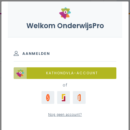
Welkom OnderwijsPro
Wiskunde - 2de graad - A-
finaliteit
AANMELDEN
KATHONDVLA-ACCOUNT
of
Reflectiedocument voor de
vakgroep
Nog geen account?