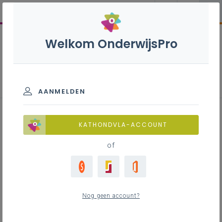
Welkom OnderwijsPro
Loopbaan contractuelen
AANMELDEN
KATHONDVLA-ACCOUNT
Arbeidsovereenkomst en -
of
reglement
Nog geen account?
Arbeidsvoorwaarden