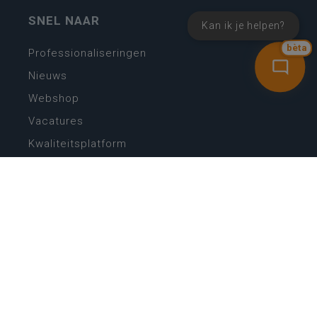
SNEL NAAR
Kan ik je helpen?
bèta
Professionaliseringen
Nieuws
Webshop
Vacatures
Kwaliteitsplatform
Nieuw leerplan basisonderwijs
Zin in leren! Zin in leven!
Vakken en leerplannen secundair onderwijs
Lessentabellen secundair onderwijs
Digitale transformatie
Schoolkalender
Scholenzoeker