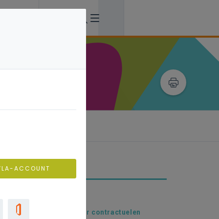
VLA-ACCOUNT
beidsvoorwaarden
echt op deconnectie voor contractuelen