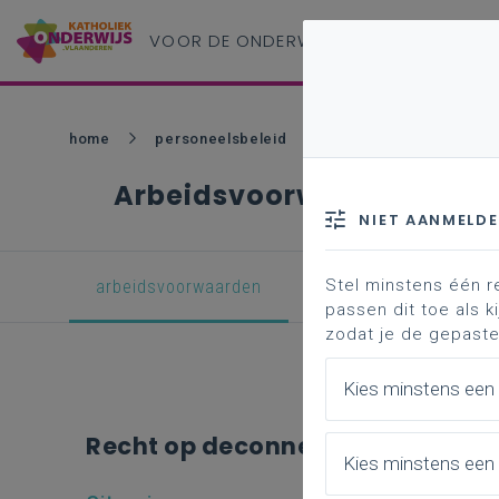
VOOR DE ONDERWIJS
PROFESSIONAL
home
personeelsbeleid
loopbaan contractuel
Arbeidsvoorwaarden
NIET AANMELD
Stel minstens één r
arbeidsvoorwaarden
professionalisering
passen dit toe als ki
zodat je de gepaste
Kies minstens een
Recht op deconnectie voor cont
Kies minstens een 