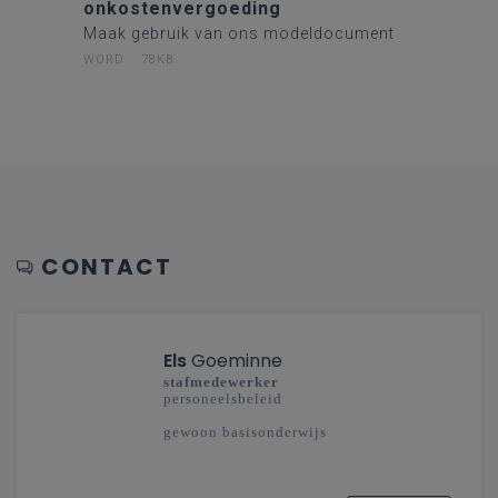
onkostenvergoeding
Maak gebruik van ons modeldocument
WORD
78KB
CONTACT
Els
Goeminne
s
tafmedewerker
personeelsbeleid
gewoon basisonderwijs