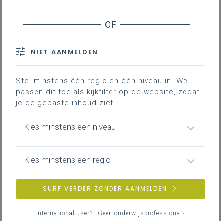
werkgever (vzw)
Verplichtingen als werkgever
Onkostenvergoeding
Vrijwilligersovereenkomst
NIET AANMELDEN
Stel minstens één regio en één niveau in. We
Downloads
passen dit toe als kijkfilter op de website, zodat
Contact
je de gepaste inhoud ziet.
Wat is vrijwilligerswerk? Wie kan het
Kies minstens een niveau
doen? Welke verplichtingen heb je
als werkgever? Welke vergoeding
Kies minstens een regio
moet je betalen? Is een
overeenkomst noodzakelijk?
SURF VERDER ZONDER AANMELDEN
Wat is vrijwilligerswerk?
International user?
Geen onderwijsprofessional?