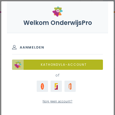
Welkom OnderwijsPro
Vrijwilligerswerk
AANMELDEN
Vrijwilligerswerk
KATHONDVLA-ACCOUNT
of
Inhoudstafel
Wat is vrijwilligerswerk?
Nog geen account?
Wie kan vrijwilligerswerk doen?
Geen vrijwilligerswerk mogelijk bij de eigen