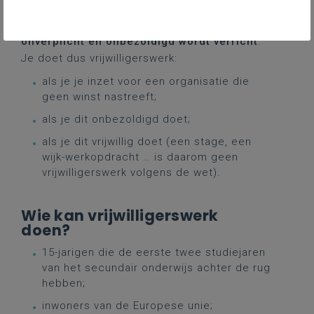
Vrijwilligerswerk is volgens de
wet
vrijwilligerswerk
elke activiteit die
onverplicht en onbezoldigd wordt verricht
.
Je doet dus vrijwilligerswerk:
als je je inzet voor een organisatie die
geen winst nastreeft;
als je dit onbezoldigd doet;
als je dit vrijwillig doet (een stage, een
wijk-werkopdracht … is daarom geen
vrijwilligerswerk volgens de wet).
Wie kan vrijwilligerswerk
doen?
15-jarigen die de eerste twee studiejaren
van het secundair onderwijs achter de rug
hebben;
inwoners van de Europese unie;