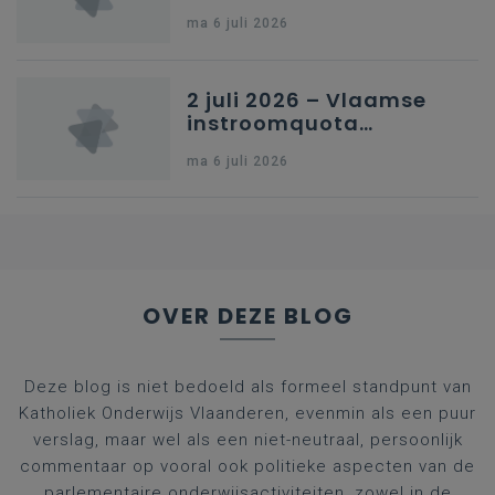
en omkadering in
ma 6 juli 2026
kleuteronderwijs
2 juli 2026 – Vlaamse
instroomquota
geneeskunde v.
ma 6 juli 2026
federale RIZIV-
nummers voor
afgestudeerde artsen
OVER DEZE BLOG
Deze blog is niet bedoeld als formeel standpunt van
Katholiek Onderwijs Vlaanderen, evenmin als een puur
verslag, maar wel als een niet-neutraal, persoonlijk
commentaar op vooral ook politieke aspecten van de
parlementaire onderwijsactiviteiten, zowel in de