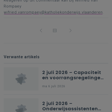
Reageren op dit commentaar kan bij Wilfried Van
Rompaey
wifried.vanrompaey@katholiekonderwijs.vlaanderen
.
Verwante artikels
2 juli 2026 – Capaciteit
en voorrangsregelingen
in Nederlandstalig
ma 6 juli 2026
secundair onderwijs in
Brussel
2 juli 2026 –
Onderwijsassistenten