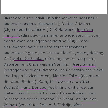
De sprekers waren: Katja Petry (coördinerend
inspecteur onderwijsinspectie),
Hilde De Rijbel
(inspecteur secundair en buitengewoon secundair
onderwijs onderwijsinspectie), Stefan Grielens
(algemeen directeur Vrij CLB Netwerk),
Inge Van
Trimpont
(directeur permanente ondersteuningscel,
centra voor leerlingenbegeleiding GO!), Lotte
Meulewater (beleidscoördinator permanente
ondersteuningscel, centra voor leerlingenbegeleiding
GO!),
John De Plecker
(afdelingshoofd Leerplicht,
Departement Onderwijs en Vorming),
Gery Smans
(vertegenwoordiger Platform van Onderwijs aan Zieke
Leerlingen in Vlaanderen),
Mathieu Tallon
(algemeen
directeur Bednet), Kathy Lindekens (voorzitter
Bednet),
Ingrid Donceel
(coördinerend directeur
ziekenhuisschool UZ Leuven), Kenneth Vansichen
(directeur ziekenhuisschool De Radar) en
Marleen
Willaert
(voorzitter School & Ziekzijn, West-