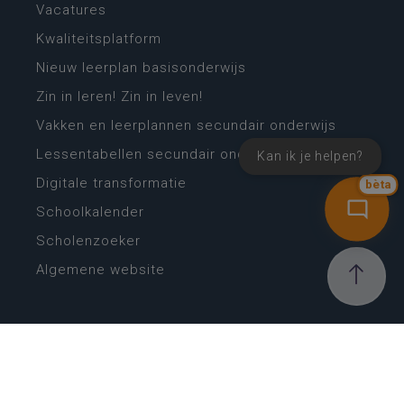
Vacatures
Kwaliteitsplatform
Nieuw leerplan basisonderwijs
Zin in leren! Zin in leven!
Vakken en leerplannen secundair onderwijs
Lessentabellen secundair onderwijs
Kan ik je helpen?
Digitale transformatie
bèta
Schoolkalender
Scholenzoeker
Algemene website
CONTACT
Wie is wie