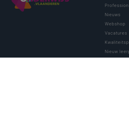
Profession
Nieuws
Webshop
Vacatures
Kwaliteits
Nieuw leer
Zin in leren
Vakken en 
onderwijs
Lessentabe
Digitale tr
Schoolkal
Scholenzo
Algemene 