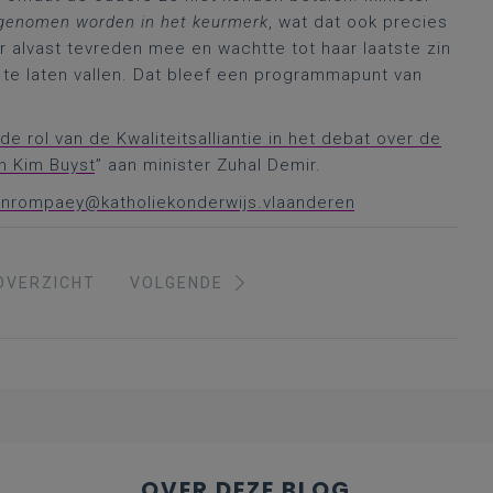
enomen worden in het keurmerk
, wat dat ook precies
 alvast tevreden mee en wachtte tot haar laatste zin
e laten vallen. Dat bleef een programmapunt van
de rol van de Kwaliteitsalliantie in het debat over de
an Kim Buyst
” aan minister Zuhal Demir.
vanrompaey@katholiekonderwijs.vlaanderen
OVERZICHT
VOLGENDE
OVER DEZE BLOG