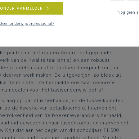
n het belangrijke en ruimere dossier van de
ZONDER AANMELDEN
het werk. De
begindagen
van de zgn.
Nog geen a
 tijd. Die leverde na verloop van tijd een
rapport
af.
Geen onderwijsprofessional?
itsalliantie was in het
huidige
onderwijsbeleid, want
annen in het huidige regeerakkoord. En de zorg om de
ltijd een constante.
 die punten uit het regeerakkoord: het geplande,
erk van de Kwaliteitsalliantie) en een robuust,
leermiddelen aan af te toetsen. Leerpunt zou, na
 daarvan werk maken. De uitgeverijen, zo bleek uit
dus de minister. Ze herhaalde ook haar concrete
imumdoelen voor het basisonderwijs betrof.
ar vraag op dat stuk herhaalde, en de tussenkomsten
t in op de kwestie van betaalbaarheid. Interveniënt
betrokkenheid van de boekenleveranciers herhaald,
aarheid gewezen in haar tussenkomst en interveniënt
Krijt dat aan het begin van dit schooljaar 11.000
 omdat de ouders ze niet konden betalen. Minister