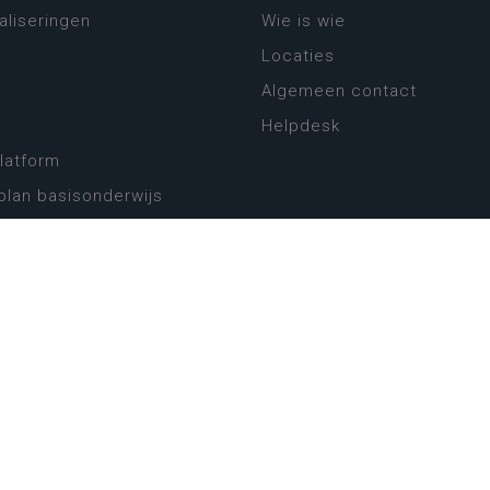
aliseringen
Wie is wie
Locaties
Algemeen contact
Helpdesk
platform
plan basisonderwijs
! Zin in leven!
leerplannen secundair
llen secundair onderwijs
ansformatie
ender
eker
website