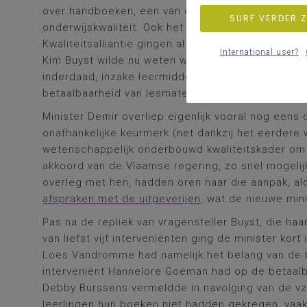
over handboeken, een van de cruciale elementen i
SURF VERDER 
onderwijskwaliteit. Ook het
GO!
was daarrond aan 
Kwaliteitsalliantie gingen al wat verder terug in de
International user?
Kim Buyst wilde nu weten wat de rol van de Kwalite
inderdaad, inzake leermiddelen stonden er ook pl
betaalbaarheid van lesmateriaal was daarbij ook a
Minister Demir overliep eigenlijk vooral nog eens
onafhankelijke keurmerk (net dankzij het eerdere w
wetenschappelijk onderbouwd kwaliteitskader om 
akkoord van de Vlaamse regering, zo snel mogelijk
overleg met hen, hadden oren naar die aanpak, al
afspraken met de uitgeverijen
, wat de nieuwe min
Pas na de repliek van vragensteller Buyst, die ha
van liefst vijf interveniënten ging de minister kor
Loes Vandromme had namelijk het belang van de 
interveniënt Hannelore Goeman had op de betaalb
Debby Burssens vermeldde in navolging van de vzw 
leerlingen hun boeken niet hadden gekregen, vaak