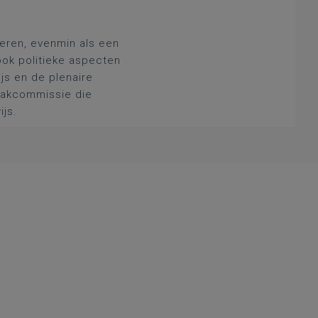
deren, evenmin als een
ook politieke aspecten
js en de plenaire
 vakcommissie die
ijs.