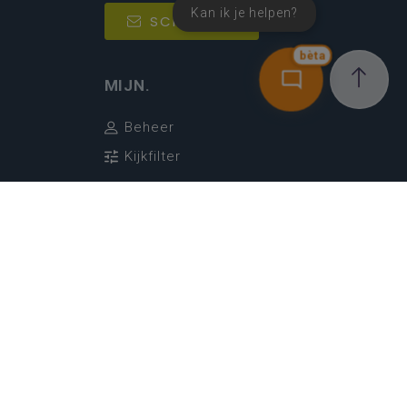
Kan ik je helpen?
SCHRIJF IN
bèta
MIJN.
Beheer
Kijkfilter