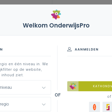
Welkom OnderwijsPro
kwaliteitsalliantie, kwaliteit en betaalbaarheid van lesmateriaal
EN
AANMELDEN
egio en één niveau in. We
jkfilter op de website,
ntie, kwaliteit en
 inhoud ziet.
iaal
KATHOND
 niveau
of
regio
 Vertrouwen bij monde van onze directeur-generaal
st in, jawel,
De Ochtend
, met constructief nieuws