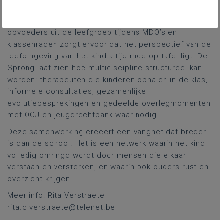
klemtoon op complexe thuissituaties en intensieve
casusafstemming. De nauwe betrokkenheid van
opvoeders uit de leefgroep tijdens MDO’s en
klassenraden zorgt ervoor dat het perspectief van de
leefomgeving van het kind altijd mee op tafel ligt. De
Sprong laat zien hoe multidiscipline structureel kan
worden: therapeuten die kinderen ophalen in de klas,
informele consultaties, gezamenlijke
evolutiebesprekingen en gedeelde overlegmomenten
met OCJ en jeugdrechtbank waar nodig.
Deze samenwerking creëert een vangnet dat breder
is dan de school. Het is een netwerk waarin het kind
volledig omringd wordt door mensen die elkaar
verstaan en versterken, en waarin ook ouders rust en
overzicht krijgen.
Meer info: Rita Verstraete –
rita.c.verstraete@telenet.be