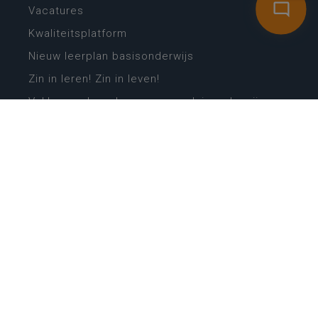
Vacatures
Kwaliteitsplatform
Nieuw leerplan basisonderwijs
Zin in leren! Zin in leven!
Vakken en leerplannen secundair onderwijs
Lessentabellen secundair onderwijs
Digitale transformatie
Schoolkalender
Scholenzoeker
Algemene website
CONTACT
Wie is wie