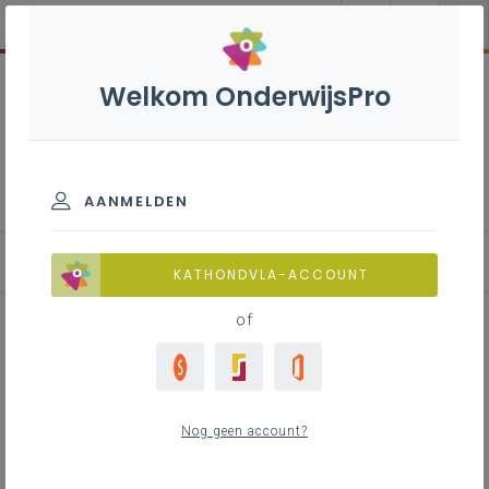
Welkom OnderwijsPro
Overzicht samenwerking
Onderwijs-Welzijn: samen sterk
voor kinderen en jongeren
AANMELDEN
Inspirerende praktijken
KATHONDVLA-ACCOUNT
of
Scola - De Sprong
Nog geen account?
Inhoudstafel