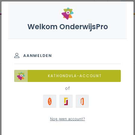
Welkom OnderwijsPro
Overzicht samenwerking
Onderwijs-Welzijn: samen sterk
voor kinderen en jongeren
AANMELDEN
Uitnodiging aan scholen
KATHONDVLA-ACCOUNT
of
Inhoudstafel
Nog geen account?
Scholen spelen een cruciale rol in het leven
van kinderen en jongeren. Zij zijn vaak de plek