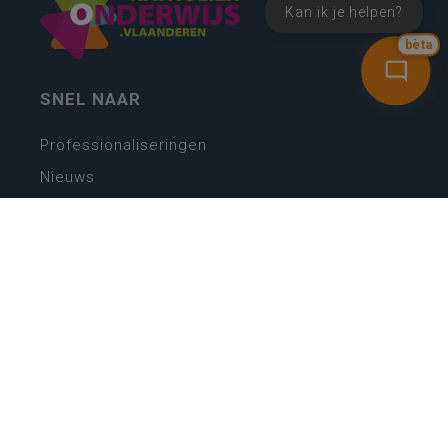
Kan ik je helpen?
bèta
SNEL NAAR
Professionaliseringen
Nieuws
Webshop
Vacatures
Kwaliteitsplatform
Nieuw leerplan basisonderwijs
Zin in leren! Zin in leven!
Vakken en leerplannen secundair onderwijs
Lessentabellen secundair onderwijs
Digitale transformatie