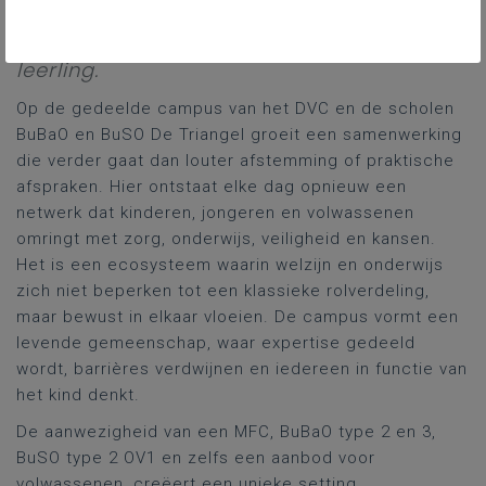
zorgen voor continuïteit. Dit geheel vormt
een warm en efficiënt netwerk rond elke
leerling.
Op de gedeelde campus van het DVC en de scholen
BuBaO en BuSO De Triangel groeit een samenwerking
die verder gaat dan louter afstemming of praktische
afspraken. Hier ontstaat elke dag opnieuw een
netwerk dat kinderen, jongeren en volwassenen
omringt met zorg, onderwijs, veiligheid en kansen.
Het is een ecosysteem waarin welzijn en onderwijs
zich niet beperken tot een klassieke rolverdeling,
maar bewust in elkaar vloeien. De campus vormt een
levende gemeenschap, waar expertise gedeeld
wordt, barrières verdwijnen en iedereen in functie van
het kind denkt.
De aanwezigheid van een MFC, BuBaO type 2 en 3,
BuSO type 2 OV1 en zelfs een aanbod voor
volwassenen, creëert een unieke setting.