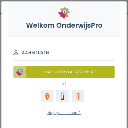
Welkom OnderwijsPro
Overzicht samenwerking
Onderwijs-Welzijn: samen sterk
voor kinderen en jongeren
AANMELDEN
Inspirerende praktijken
KATHONDVLA-ACCOUNT
of
De Triangel
Nog geen account?
Inhoudstafel