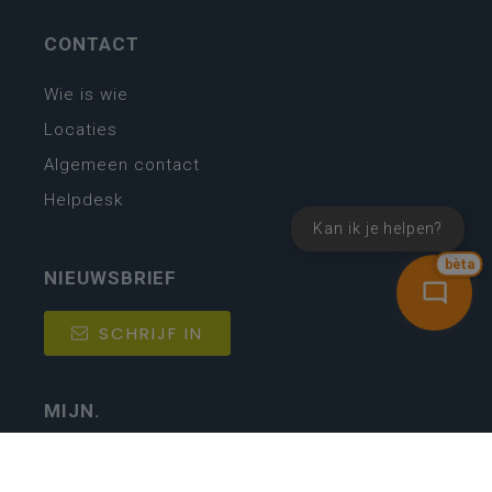
CONTACT
Wie is wie
Locaties
Algemeen contact
Helpdesk
Kan ik je helpen?
bèta
NIEUWSBRIEF
SCHRIJF IN
MIJN.
Beheer