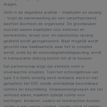
dragen.
Zelfs in de dagelijkse praktijk – maaltijden en opvang
– loopt de samenwerking als een vanzelfsprekend
weefsel doorheen de organisatie. De grootkeuken
voorziet warme maaltijden voor externen en
leerkrachten, terwijl voor- en naschoolse opvang
gedeeld wordt georganiseerd. Waar mogelijk wordt
gezocht naar haalbaarheid; waar het te complex
wordt, zoals bij de woensdagnamiddagopvang, wordt
in transparante dialoog beslist om af te bouwen.
Dat partnerschap krijgt zijn sterkste vorm in
onverwachte situaties. Toen het schoolgebouw van
type 3 in Eeklo onveilig werd verklaard, werd er niet
getwijfeld: het DVC stelde onmiddellijk beschikbare
ruimtes ter beschikking. Volwassenengroepen die net
verhuisd waren, maakten tijdelijk ruimte voor
leerlingen. Kinderen, ouders en leerkrachten konden
verder in een veilige context, zonder uitval of verlies