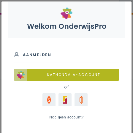
Welkom OnderwijsPro
Participatiedecreet: de
ouderraad
AANMELDEN
Waarover kan de ouderraad beslissen?
KATHONDVLA-ACCOUNT
of
Inhoudstafel
Advies op vraag van de schoolraad
Nog geen account?
Advies uit eigen beweging
De ouderraad heeft recht op informatie