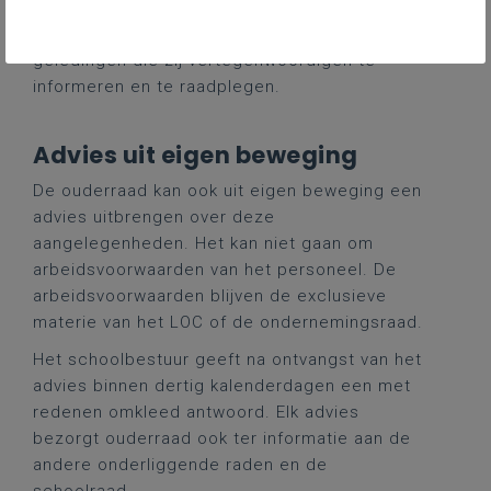
school fundamenteel veranderen, is de
schoolraad verplicht vóór het overleg de
geledingen die zij vertegenwoordigen te
informeren en te raadplegen.
Advies uit eigen beweging
De ouderraad kan ook uit eigen beweging een
advies uitbrengen over deze
aangelegenheden. Het kan niet gaan om
arbeidsvoorwaarden van het personeel. De
arbeidsvoorwaarden blijven de exclusieve
materie van het LOC of de ondernemingsraad.
Het schoolbestuur geeft na ontvangst van het
advies binnen dertig kalenderdagen een met
redenen omkleed antwoord.
Elk advies
bezorgt ouderraad ook ter informatie aan de
andere onderliggende raden en de