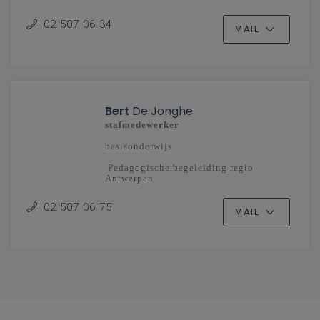
Pedagogische begeleiding regio
Mechelen-Brussel
02 507 06 34
MAIL
Bert
De Jonghe
stafmedewerker
basisonderwijs
Pedagogische begeleiding regio
Antwerpen
02 507 06 75
MAIL