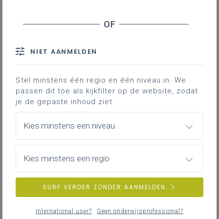
De ouderraad moet de ouders informeren
Contact
NIET AANMELDEN
Stel minstens één regio en één niveau in. We
Advies op vraag van de
passen dit toe als kijkfilter op de website, zodat
schoolraad
je de gepaste inhoud ziet.
De ouderraad kan op vraag van de schoolraad
Kies minstens een niveau
een schriftelijk advies uitbrengen over alle
aangelegenheden waarbij de
schoolraad
overlegbevoegdheid
heeft. De schoolraad
Kies minstens een regio
schakelt dan de ouderraad in om de
overlegprocedure voor de geleding ouders
voor te bereiden. Voor ontwerpbeslissingen
SURF VERDER ZONDER AANMELDEN
van het schoolbestuur die de
schoolorganisatie of de eigenheid van de
International user?
Geen onderwijsprofessional?