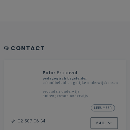
CONTACT
Peter
Bracaval
pedagogisch begeleider
schoolbeleid en gelijke onderwijskansen
secundair onderwijs
buitengewoon onderwijs
Pedagogische begeleiding regio
LEES MEER
Mechelen-Brussel
02 507 06 34
MAIL