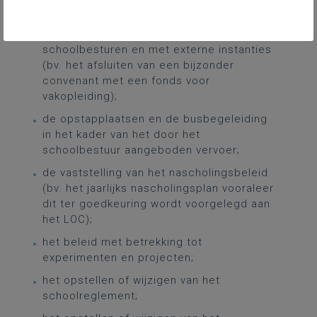
het aangaan van
samenwerkingsverbanden met andere
schoolbesturen en met externe instanties
(bv. het afsluiten van een bijzonder
convenant met een fonds voor
vakopleiding);
de opstapplaatsen en de busbegeleiding
in het kader van het door het
schoolbestuur aangeboden vervoer;
de vaststelling van het nascholingsbeleid
(bv. het jaarlijks nascholingsplan vooraleer
dit ter goedkeuring wordt voorgelegd aan
het LOC);
het beleid met betrekking tot
experimenten en projecten;
het opstellen of wijzigen van het
schoolreglement;