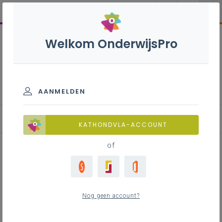
Welkom OnderwijsPro
Participatiedecreet: de
schoolraad
AANMELDEN
Waarover kan de schoolraad beslissen?
KATHONDVLA-ACCOUNT
of
Inhoudstafel
Verplichte overlegbevoegdheden
Nog geen account?
Facultatieve adviesbevoegdheden
Rechten en plichten op het gebied van