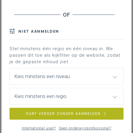
informatie en communicatie
Downloads
NIET AANMELDEN
Contact
Stel minstens één regio en één niveau in. We
passen dit toe als kijkfilter op de website, zodat
Verplichte
je de gepaste inhoud ziet.
overlegbevoegdheden
Kies minstens een niveau
Het schoolbestuur overlegt met de
schoolraad over ieder ontwerp van beslissing
dat betrekking heeft op:
Kies minstens een regio
de bepaling van het profiel van de
directeur. Dit gebeurt op basis van de
SURF VERDER ZONDER AANMELDEN
functiebeschrijving van de directeur;
het studieaanbod (bv. de afbouw of
International user?
Geen onderwijsprofessional?
programma van een studierichting);