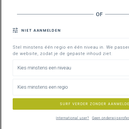
'Voortplanting van de mens'
Inhoudstafel
NIET AANMELDEN
Inhouden over de graden heen
Eerste graad A-stroom en B-stroom
Stel minstens één regio en één niveau in. We passen d
Tweede graad D- en D/A-finaliteit
de website, zodat je de gepaste inhoud ziet.
Tweede graad A-finaliteit
Kies minstens een niveau
Derde graad D- en D/A-finaliteit
Derde graad A-finaliteit
Kies minstens een regio
We reiken inspiratie en praktische
handvatten aan bij het ontwikkelen van
SURF VERDER ZONDER AANMELD
een schooleigen leerlijn.
International user?
Geen onderwijsprofe
Gekoppelde leerplannen