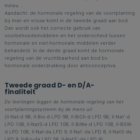
milieu …
Aandacht: de hormonale regeling van de voortplanting
bij man en vrouw komt in de tweede graad aan bod.
Dan wordt ook het correcte gebruik van
voorbehoedsmiddelen en het onderscheid tussen
hormonale en niet-hormonale middelen verder
behandeld. In de derde graad komt de hormonale
regeling van de vruchtbaarheid aan bod bv.
hormonale onderdrukking door anticonceptiva.
Tweede graad D- en D/A-
finaliteit
De leerlingen leggen de hormonale regeling van het
voortplantingssysteem bij de mens uit.
(II-Nat-d 9B, II-Bio-d LPD 9B, II-BiCh-d LPD 9B, II-Nat’-d
LPD 10B, II-NatS-d LPD 10B, II BiWe-d LPD 10B, II-BSW-
d LPD 10B, II-Nat-da LPD 9, II-Nat’-da LPD 8, II-NatS-da
LPD 9, II-Bio-da LPD 5B, II-NatS’-da LPD 9)