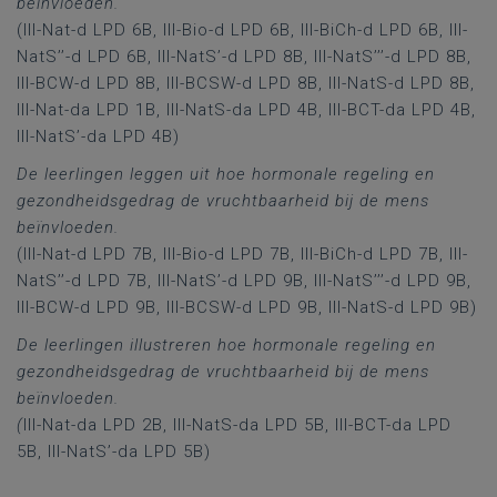
beïnvloeden.
(III-Nat-d LPD 6B, III-Bio-d LPD 6B, III-BiCh-d LPD 6B, III-
NatS’’-d LPD 6B,
III-NatS’-d LPD 8B, III-NatS’’’-d LPD 8B,
III-BCW-d LPD 8B, III-BCSW-d LPD 8B, III-NatS-d LPD 8B,
III-Nat-da LPD 1B, III-NatS-da LPD 4B, III-BCT-da LPD 4B,
III-NatS’-da LPD 4B)
De leerlingen leggen uit hoe hormonale regeling en
gezondheidsgedrag de vruchtbaarheid bij de mens
beïnvloeden.
(III-Nat-d LPD 7B, III-Bio-d LPD 7B, III-BiCh-d LPD 7B, III-
NatS’’-d LPD 7B, III-NatS’-d LPD 9B, III-NatS’’’-d LPD 9B,
III-BCW-d LPD 9B, III-BCSW-d LPD 9B, III-NatS-d LPD 9B)
De leerlingen illustreren hoe hormonale regeling en
gezondheidsgedrag de vruchtbaarheid bij de mens
beïnvloeden.
(
III-Nat-da LPD 2B, III-NatS-da LPD 5B, III-BCT-da LPD
5B, III-NatS’-da LPD 5B)