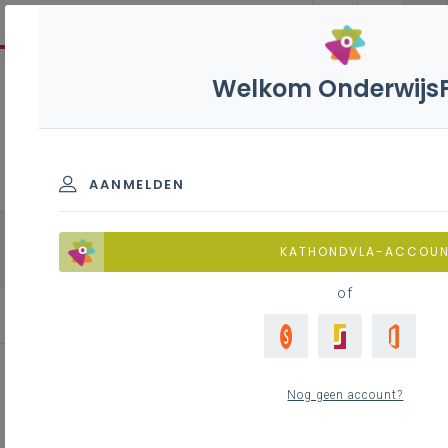
Welkom Onderwijs
Natuurwetenschappen
B+S’ - 3de graad - D-
finaliteit
AANMELDEN
alle onderdelen
Biologie
Chemie
KATHONDVLA-ACCOU
Fysica
of
Nog geen account?
Ontwikkeling van een leerlijn