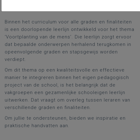
Binnen het curriculum voor alle graden en finaliteiten
is een doorlopende leerlijn ontwikkeld voor het thema
‘Voortplanting van de mens’. Die leerlijn zorgt ervoor
dat bepaalde onderwerpen herhalend terugkomen in
opeenvolgende graden en stapsgewijs worden
verdiept.
Om dit thema op een kwaliteitsvolle en effectieve
manier te integreren binnen het eigen pedagogisch
project van de school, is het belangrijk dat de
vakgroepen een gezamenlijke schooleigen leerlijn
uitwerken. Dat vraagt om overleg tussen leraren van
verschillende graden en finaliteiten.
Om jullie te ondersteunen, bieden we inspiratie en
praktische handvatten aan.