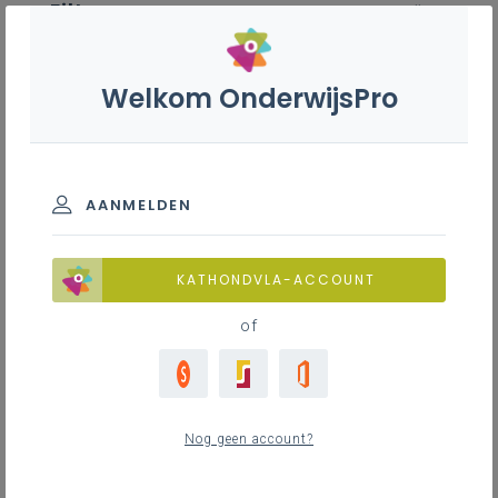
Filter
wis alle
ZOEK TOT 12 MAANDEN TERUG
Welkom OnderwijsPro
Toolbox 'Drie uur extra Nederlands'
AANMELDEN
TOON RESULTATEN
KATHONDVLA-ACCOUNT
Nieuws
of
5
nieuwste
Nog geen account?
woensdag 3 juni 2026