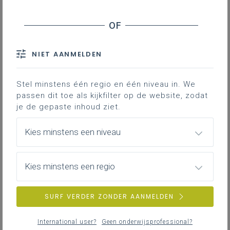
Update ‘Ieder kind taalheld’ drie uur extra
Nederlands
NIET AANMELDEN
woensdag 27 mei 2026
Personeelsplanning 'Ieder kind taalheld'
Stel minstens één regio en één niveau in. We
passen dit toe als kijkfilter op de website, zodat
je de gepaste inhoud ziet.
woensdag 6 mei 2026
Kies minstens een niveau
Extern initiatief: studiedag in het teken van
Taalheldklassen
Kies minstens een regio
woensdag 25 maart 2026
SURF VERDER ZONDER AANMELDEN
PRO.-pagina en opname infosessie 'Ieder kind
taalheld'
International user?
Geen onderwijsprofessional?