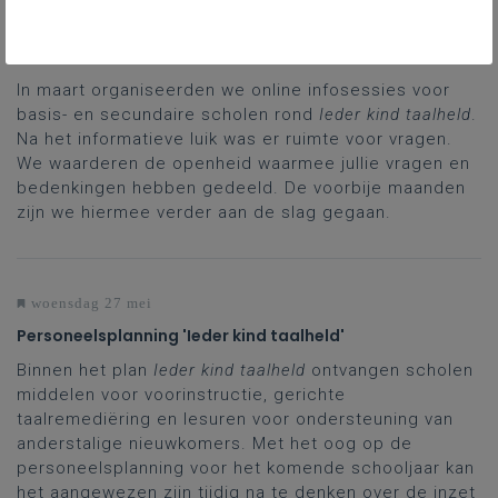
woensdag 03 juni
Update ‘Ieder kind taalheld’ drie uur extra
Nederlands
In maart organiseerden we online infosessies voor
basis- en secundaire scholen rond
Ieder kind taalheld
.
Na het informatieve luik was er ruimte voor vragen.
We waarderen de openheid waarmee jullie vragen en
bedenkingen hebben gedeeld. De voorbije maanden
zijn we hiermee verder aan de slag gegaan.
woensdag 27 mei
Personeelsplanning 'Ieder kind taalheld'
Binnen het plan
Ieder kind taalheld
ontvangen scholen
middelen voor voorinstructie, gerichte
taalremediëring en lesuren voor ondersteuning van
anderstalige nieuwkomers. Met het oog op de
personeelsplanning voor het komende schooljaar kan
het aangewezen zijn tijdig na te denken over de inzet