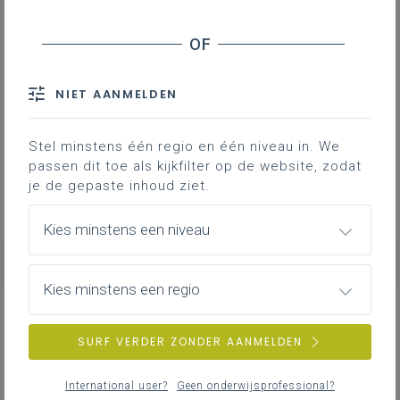
Groeilijnen verplichte remediëring
NIET AANMELDEN
Nederlands
Stel minstens één regio en één niveau in. We
2MB
passen dit toe als kijkfilter op de website, zodat
je de gepaste inhoud ziet.
Kies minstens een niveau
Kies minstens een regio
NIEUWS
ALLE NIEUWS
SURF VERDER ZONDER AANMELDEN
International user?
Geen onderwijsprofessional?