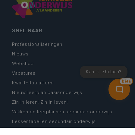
SNEL NAAR
Professionaliseringen
Nieuws
Webshop
Kan ik je helpen?
Vacatures
bèta
Kwaliteitsplatform
Nieuw leerplan basisonderwijs
Zin in leren! Zin in leven!
Vakken en leerplannen secundair onderwijs
Lessentabellen secundair onderwijs
Digitale transformatie