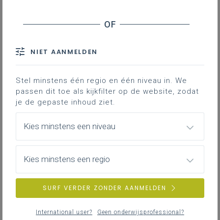
NIET AANMELDEN
Stel minstens één regio en één niveau in. We
passen dit toe als kijkfilter op de website, zodat
je de gepaste inhoud ziet.
Kies minstens een niveau
Kies minstens een regio
woensdag 22 april 2026
Hoe leerlingen ondersteunen bij het aansturen van
SURF VERDER ZONDER AANMELDEN
hun leerproces?
International user?
Geen onderwijsprofessional?