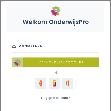
Filter
wis alle
ZOEK TOT 12 MAANDEN TERUG
Welkom OnderwijsPro
Leren leren bao
AANMELDEN
TOON RESULTATEN
KATHONDVLA-ACCOUNT
Nieuws
of
2
nieuwste
Nog geen account?