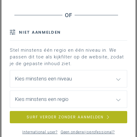
leerstrategieën
‘Leren leren’ faciliteren in een krachtige
leeromgeving
‘Leren leren’ is maatwerk
NIET AANMELDEN
Contact
Stel minstens één regio en één niveau in. We
passen dit toe als kijkfilter op de website, zodat
Hoe geef je
je de gepaste inhoud ziet.
onderwijsarrangementen voor Leren
Kies minstens een niveau
leren voor je leerlingen vorm?
De leerlingen in jouw groep beschikken niet
automatisch over alle nodige vaardigheden
Kies minstens een regio
om een leertaak zelfstandig tot een goed
einde te kunnen brengen. Daarom is er een
SURF VERDER ZONDER AANMELDEN
krachtige leeromgeving nodig die deze
ontwikkeling faciliteert in verschillende
International user?
Geen onderwijsprofessional?
contexten, gevarieerde leersituaties en met