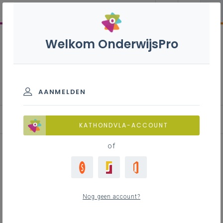
Welkom OnderwijsPro
Leren leren bao
AANMELDEN
Aan de slag in je klas
KATHONDVLA-ACCOUNT
of
Inhoudstafel
‘Leren leren’ vroegtijdig en stapsgewijs
Nog geen account?
stimuleren
‘Leren leren’ door directe instructie over