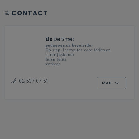
CONTACT
Els
De Smet
pedagogisch begeleider
Op.stap, leerroutes voor iedereen
aardrijkskunde
leren leren
verkeer
basisonderwijs
02 507 07 51
MAIL