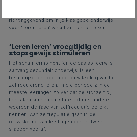
diverse leerinhouden. De operationalisering
van onderstaande principes zijn
richtinggevend om in je klas goed onderwijs
voor ‘Leren leren’ vanuit Zill aan te reiken.
‘Leren leren’ vroegtijdig en
stapsgewijs stimuleren
Het scharniermoment ‘einde basisonderwijs-
aanvang secundair onderwijs’ is een
belangrijke periode in de ontwikkeling van het
zelfregulerend leren. In die periode zijn de
meeste leerlingen zo ver dat ze zichzelf bij
leertaken kunnen aansturen of met andere
woorden de fase van zelfregulatie bereikt
hebben. Aan zelfregulatie gaan in de
ontwikkeling van leerlingen echter twee
stappen vooraf: