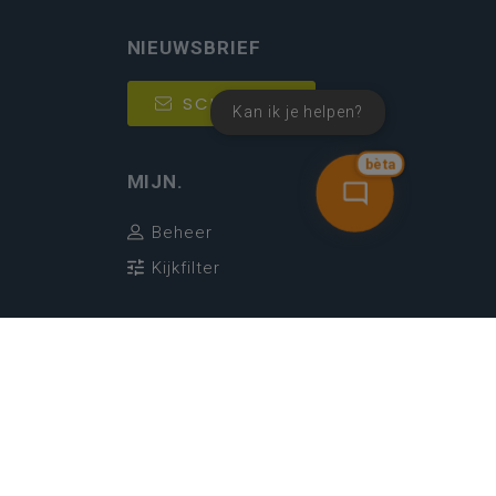
NIEUWSBRIEF
SCHRIJF IN
Kan ik je helpen?
bèta
MIJN.
Beheer
Kijkfilter