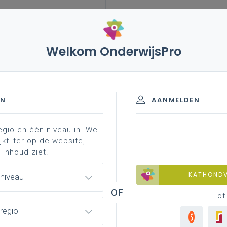
Welkom OnderwijsPro
leerplannen
vakken en leerplannen 2de graad
achtergrond
 graad - A-finaliteit
EN
AANMELDEN
egio en één niveau in. We
materiaal
achtergrond
jkfilter op de website,
 inhoud ziet.
KATHOND
 niveau
of
regio
Boekenplank