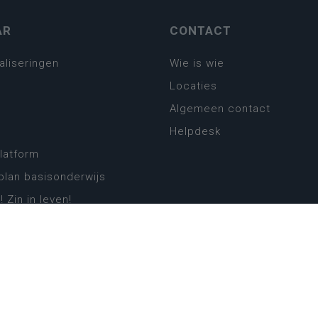
AR
CONTACT
aliseringen
Wie is wie
Locaties
Algemeen contact
Helpdesk
platform
plan basisonderwijs
! Zin in leven!
leerplannen secundair
llen secundair onderwijs
ansformatie
ender