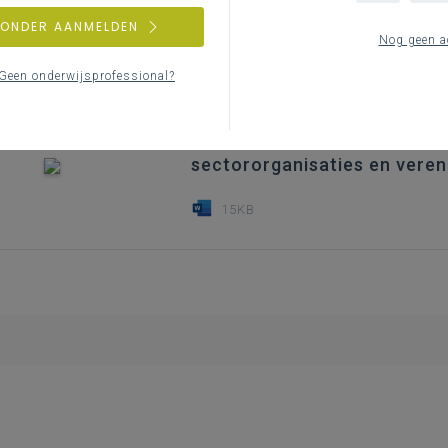
Inspiratie om met boeken aan de 
ZONDER AANMELDEN
Nog geen a
15KB
Geen onderwijsprofessional?
sectororganisaties en veren
15KB