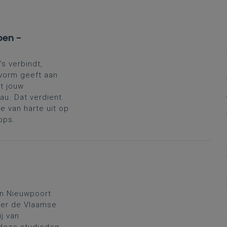
pen -
’s verbindt,
 vorm geeft aan
t jouw
au. Dat verdient
 van harte uit op
ops.
n Nieuwpoort
ver de Vlaamse
ij van