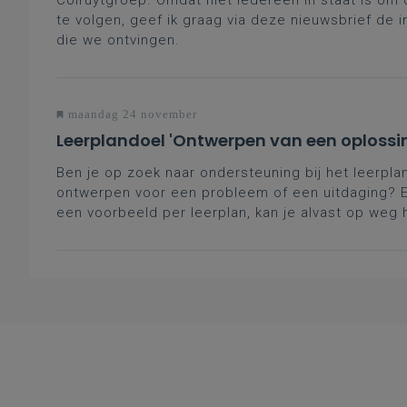
Colruytgroep. Omdat niet iedereen in staat is om
te volgen, geef ik graag via deze nieuwsbrief de 
die we ontvingen.
maandag 24 november
Leerplandoel 'Ontwerpen van een oplossi
Ben je op zoek naar ondersteuning bij het leerpl
ontwerpen voor een probleem of een uitdaging? E
een voorbeeld per leerplan, kan je alvast op weg 