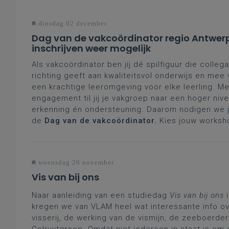
dinsdag 02 december
Dag van de vakcoördinator regio Antwer
inschrijven weer mogelijk
Als vakcoördinator ben jij dé spilfiguur die collega
richting geeft aan kwaliteitsvol onderwijs en mee
een krachtige leeromgeving voor elke leerling. Me
engagement til jij je vakgroep naar een hoger nive
erkenning én ondersteuning. Daarom nodigen we je
de
Dag van de vakcoördinator.
Kies jouw worksh
woensdag 26 november
Vis van bij ons
Naar aanleiding van een studiedag
Vis van bij ons
i
kregen we van VLAM heel wat interessante info o
visserij, de werking van de vismijn, de zeeboerder