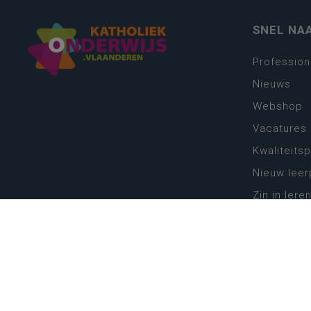
SNEL NA
Profession
Nieuws
Webshop
Vacatures
Kwaliteits
Nieuw leer
Zin in leren
Vakken en 
onderwijs
Lessentabe
Digitale tr
Schoolkal