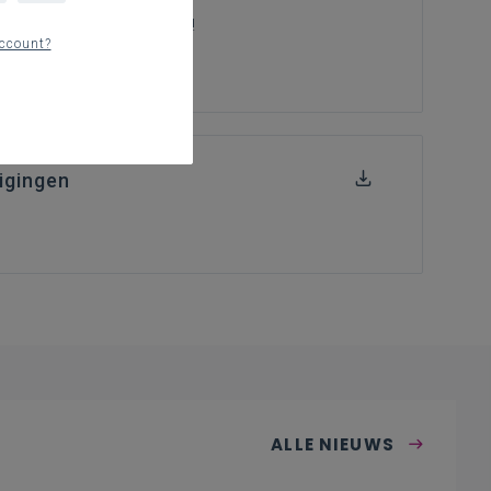
slag te gaan in de klas!
ccount?
igingen
ALLE NIEUWS