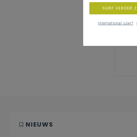
SURF VERDER 
International user?
NIEUWS