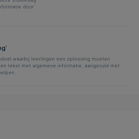
 deze studiedag
informatie door
ng'
andoel waarbij leerlingen een oplossing moeten
en tekst met algemene informatie, aangevuld met
helpen.