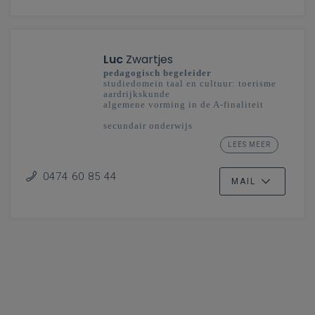
Luc
Zwartjes
pedagogisch begeleider
studiedomein taal en cultuur: toerisme
aardrijkskunde
algemene vorming in de A-finaliteit
secundair onderwijs
Oost- en West-Vlaanderen -
LEES MEER
Vlaanderenbreed
0474 60 85 44
MAIL