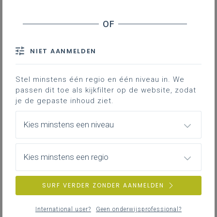
Contact
Hieronder vind je de definitieve en
volledig afgewerkte versie van het
NIET AANMELDEN
leerplan aardrijkskunde 2de graad
D/A-finaliteit.
Stel minstens één regio en één niveau in. We
passen dit toe als kijkfilter op de website, zodat
je de gepaste inhoud ziet.
Kies minstens een niveau
DOWNLOADS
Kies minstens een regio
SURF VERDER ZONDER AANMELDEN
II-Aar-da januari 24
WORD
396KB
International user?
Geen onderwijsprofessional?