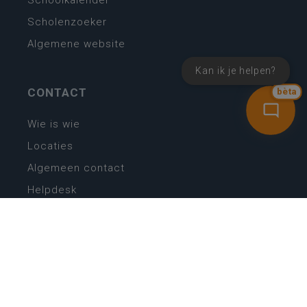
Schoolkalender
Scholenzoeker
Algemene website
Kan ik je helpen?
CONTACT
bèta
Wie is wie
Locaties
Algemeen contact
Helpdesk
NIEUWSBRIEF
SCHRIJF IN