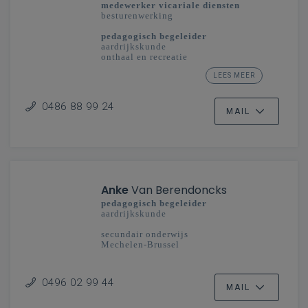
medewerker vicariale diensten
besturenwerking
pedagogisch begeleider
aardrijkskunde
onthaal en recreatie
studiedomein taal en cultuur: toerisme
LEES MEER
secundair onderwijs
Limburg - Vlaanderenbreed
0486 88 99 24
MAIL
Anke
Van Berendoncks
pedagogisch begeleider
aardrijkskunde
secundair onderwijs
Mechelen-Brussel
0496 02 99 44
MAIL