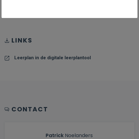
PDF R_II-Aar-da_januari_24
PDF
675KB
LINKS
Leerplan in de digitale leerplantool
CONTACT
Patrick
Noelanders