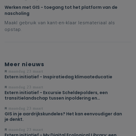
Werken met GIS - toegang tot het platform van de
nascholing
Maakl gebruik van kant-en-klaar lesmateriaal als
opstap.
Meer nieuws
maandag 23 maart
Extern initiatief - Inspiratiedag klimaateducatie
maandag 23 maart
Extern initiatief - Excursie Scheldepolders, een
transitielandschap tussen inpoldering en
ontpoldering
maandag 23 maart
GIS in je aardrijkskundeles? Het kan eenvoudiger dan
je denkt.
maandag 23 maart
Extern initiatief - My Digital Ecological Library: een