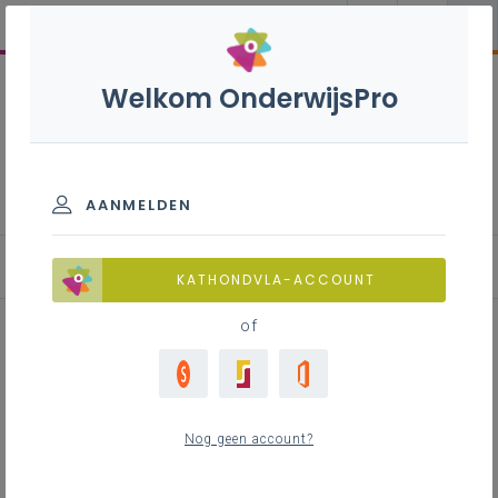
Welkom OnderwijsPro
Aardrijkskunde B - 2de graad -
D/A-finaliteit
AANMELDEN
Leerplan
KATHONDVLA-ACCOUNT
of
Inhoudstafel
Nog geen account?
Downloads