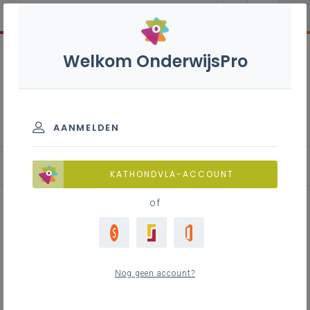
Welkom OnderwijsPro
Aardrijkskunde B - 2de
graad - D/A-finaliteit
AANMELDEN
Basisinformatie
KATHONDVLA-ACCOUNT
of
Inhoudstafel
Visie en krachtlijnen van het leerplan
Nog geen account?
Opbouw van het leerplan - overzicht
leerplandoelen