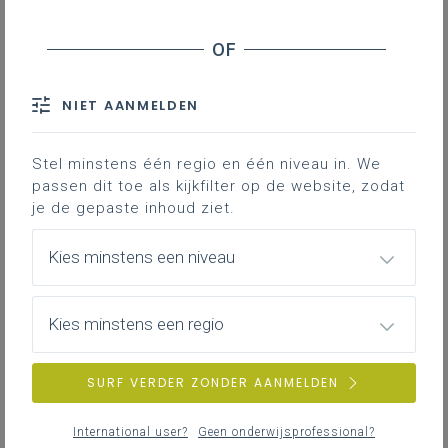
Opbouw leerlijnen over de 3 graden heen
Aandachtspunten
NIET AANMELDEN
Downloads
Contact
Stel minstens één regio en één niveau in. We
passen dit toe als kijkfilter op de website, zodat
Bekijk de filmpjes die je meer uitleg
je de gepaste inhoud ziet.
geven over aspecten van het
leerplan:
Kies minstens een niveau
Visie en krachtlijnen van
Kies minstens een regio
het leerplan
SURF VERDER ZONDER AANMELDEN
Hier staat ingevoegde content uit een
social media netwerk dat cookies wil
International user?
Geen onderwijsprofessional?
schrijven of uitlezen. Je hebt hiervoor