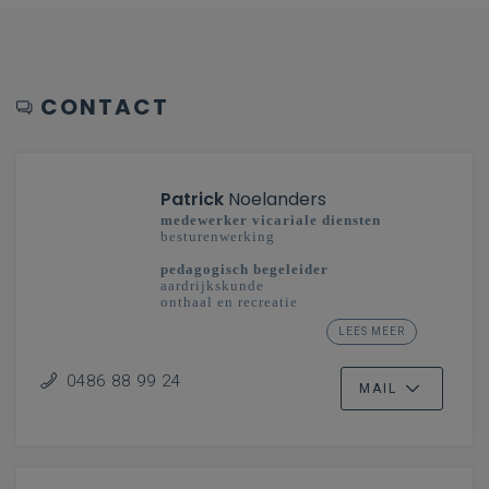
CONTACT
Patrick
Noelanders
medewerker vicariale diensten
besturenwerking
pedagogisch begeleider
aardrijkskunde
onthaal en recreatie
studiedomein taal en cultuur: toerisme
LEES MEER
secundair onderwijs
Limburg - Vlaanderenbreed
0486 88 99 24
MAIL