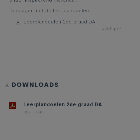
onder Inspirerend materiaal.
Onepager met de leerplandoelen
Leerplandoelen 2de graad DA
49KB pdf
DOWNLOADS
Leerplandoelen 2de graad DA
PDF
49KB