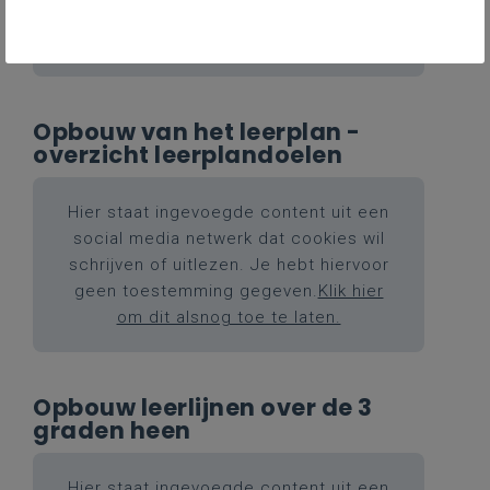
geen toestemming gegeven.
Klik hier
om dit alsnog toe te laten.
Opbouw van het leerplan -
overzicht leerplandoelen
Hier staat ingevoegde content uit een
social media netwerk dat cookies wil
schrijven of uitlezen. Je hebt hiervoor
geen toestemming gegeven.
Klik hier
om dit alsnog toe te laten.
Opbouw leerlijnen over de 3
graden heen
Hier staat ingevoegde content uit een