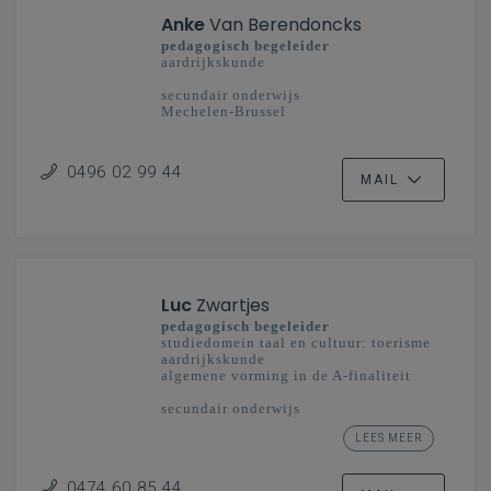
Anke
Van Berendoncks
pedagogisch begeleider
aardrijkskunde
secundair onderwijs
Mechelen-Brussel
0496 02 99 44
MAIL
Luc
Zwartjes
pedagogisch begeleider
studiedomein taal en cultuur: toerisme
aardrijkskunde
algemene vorming in de A-finaliteit
secundair onderwijs
Oost- en West-Vlaanderen -
LEES MEER
Vlaanderenbreed
0474 60 85 44