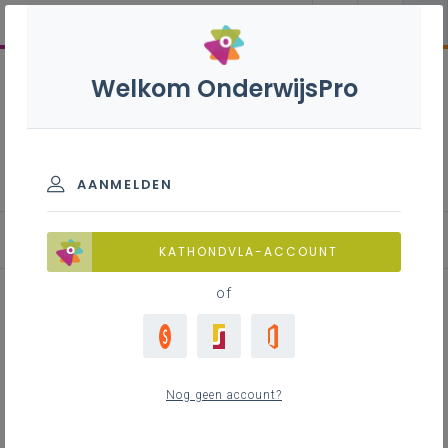
Welkom OnderwijsPro
Gemeenschappelijk
funderend leerplan - 1ste,
2de en 3de graad
AANMELDEN
KATHONDVLA-ACCOUNT
of
Krachtlijn 'Betekenisvol leren en
kiezen'
Nog geen account?