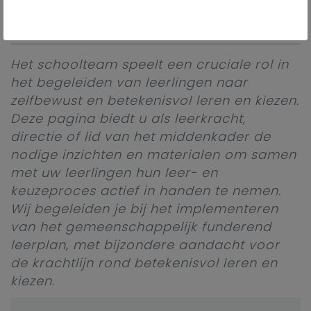
LPD 28 De leerlingen doorlopen bewust hun studie- of
beroepskeuzeproces.
Het schoolteam speelt een cruciale rol in
het begeleiden van leerlingen naar
zelfbewust en betekenisvol leren en kiezen.
Deze pagina biedt u als leerkracht,
directie of lid van het middenkader de
nodige inzichten en materialen om samen
met uw leerlingen hun leer- en
keuzeproces actief in handen te nemen.
Wij begeleiden je bij het implementeren
van het gemeenschappelijk funderend
leerplan, met bijzondere aandacht voor
de krachtlijn rond betekenisvol leren en
kiezen.